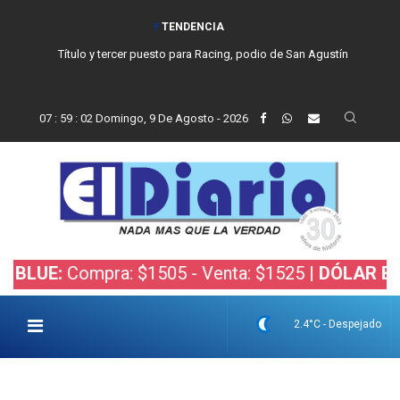
TENDENCIA
Título y tercer puesto para Racing, podio de San Agustín
07
:
59
:
03
Domingo, 9 De Agosto - 2026
Compra: $1505 - Venta: $1525 |
DÓLAR BOLSA:
Com
2.4°C - Despejado