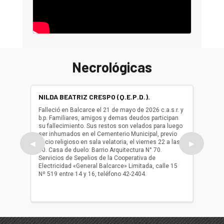
Necrológicas
NILDA BEATRIZ CRESPO (Q.E.P.D.).
ALBER
(Q.E.P.
Falleció en Balcarce el 21 de mayo de 2026 c.a.s.r. y
b.p. Familiares, amigos y demas deudos participan
Falleció
su fallecimiento. Sus restos son velados para luego
b.p. Fa
ser inhumados en el Cementerio Municipal, previo
su fall
oficio religioso en sala velatoria, el viernes 22 a las
ser inh
◀
▶
10. Casa de duelo: Barrio Arquitectura N° 70.
oficio r
Servicios de Sepelios de la Cooperativa de
las 17.
Electricidad «General Balcarce» Limitada, calle 15
Sepelios
Nº 519 entre 14 y 16, teléfono 42-2404.
Balcarce
teléfon