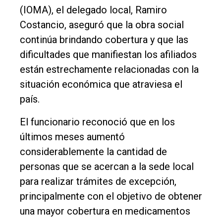
Balcarce
(IOMA), el delegado local, Ramiro
Costancio, aseguró que la obra social
Inicio
continúa brindando cobertura y que las
Tendencia
dificultades que manifiestan los afiliados
Int.
están estrechamente relacionadas con la
General
situación económica que atraviesa el
país.
Política
Cultura
El funcionario reconoció que en los
últimos meses aumentó
Entrevistas
considerablemente la cantidad de
Rural
personas que se acercan a la sede local
Deportes
para realizar trámites de excepción,
Fúnebres
principalmente con el objetivo de obtener
una mayor cobertura en medicamentos
Edición