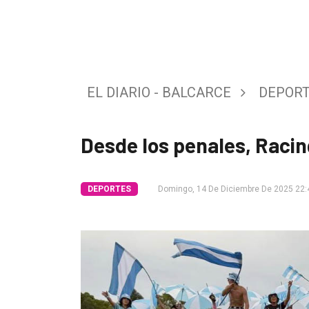
Tendencia
Int.
General
EL DIARIO - BALCARCE
DEPOR
Política
Cultura
Desde los penales, Racing
Entrevistas
Rural
DEPORTES
Domingo, 14 De Diciembre De 2025 22:
Deportes
Fúnebres
Edición
Empresa
Nosotros