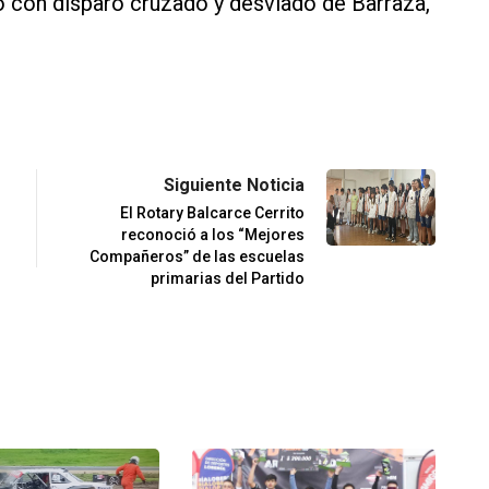
zó con disparo cruzado y desviado de Barraza,
Siguiente Noticia
El Rotary Balcarce Cerrito
reconoció a los “Mejores
Compañeros” de las escuelas
primarias del Partido