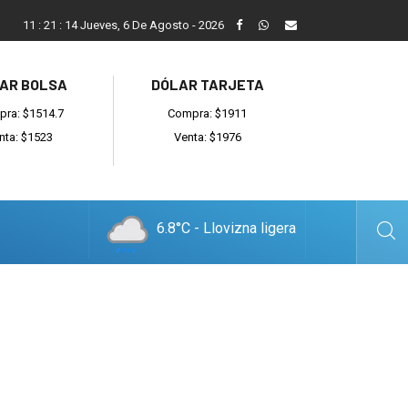
Reino: “Hay bandas muy organizadas y también delincuentes l
11
:
21
:
15
Jueves, 6 De Agosto - 2026
AR BOLSA
DÓLAR TARJETA
ra: $1514.7
Compra: $1911
nta: $1523
Venta: $1976
6.8°C - Llovizna ligera