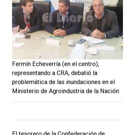
de
Balcarce
Inicio
Tendencia
Int.
General
Fermín Echeverría (en el centro),
Política
representando a CRA, debatió la
problemática de las inundaciones en el
Cultura
Ministerio de Agroindustria de la Nación
Entrevistas
Rural
Deportes
Fúnebres
El tesorero de la Confederación de