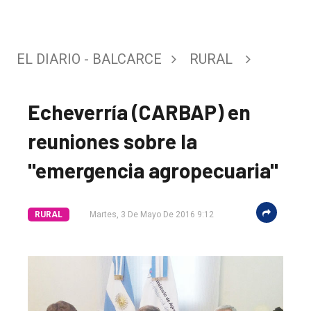
EL DIARIO - BALCARCE
RURAL
Echeverría (CARBAP) en
reuniones sobre la
"emergencia agropecuaria"
RURAL
Martes, 3 De Mayo De 2016 9:12
El
único
DIARIO