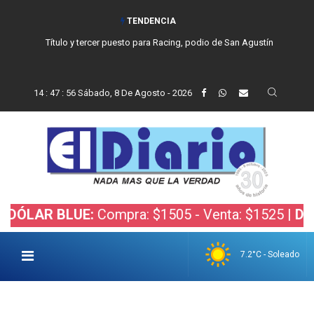
TENDENCIA
Título y tercer puesto para Racing, podio de San Agustín
14
:
47
:
57
Sábado, 8 De Agosto - 2026
R BLUE:
Compra: $1505 - Venta: $1525 |
DÓLAR B
7.2°C - Soleado