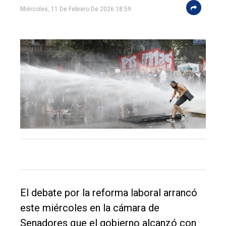
Miércoles, 11 De Febrero De 2026 18:59
El
único
DIARIO
de
Balcarce
Inicio
Tendencia
Int.
El debate por la reforma laboral arrancó
General
este miércoles en la cámara de
Política
Senadores que el gobierno alcanzó con