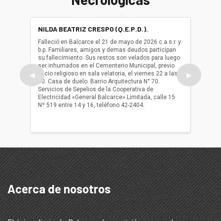
NILDA BEATRIZ CRESPO (Q.E.P.D.).
ALBER
(Q.E.P.
Falleció en Balcarce el 21 de mayo de 2026 c.a.s.r. y
b.p. Familiares, amigos y demas deudos participan
Falleció
su fallecimiento. Sus restos son velados para luego
b.p. Fa
ser inhumados en el Cementerio Municipal, previo
su fall
oficio religioso en sala velatoria, el viernes 22 a las
ser inh
◀
▶
10. Casa de duelo: Barrio Arquitectura N° 70.
oficio r
Servicios de Sepelios de la Cooperativa de
las 17.
Electricidad «General Balcarce» Limitada, calle 15
Sepelios
Nº 519 entre 14 y 16, teléfono 42-2404.
Balcarce
teléfon
Acerca de nosotros