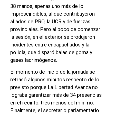
Cultura
38 manos, apenas uno más de lo
imprescindibles, al que contribuyeron
Entrevistas
aliados de PRO, la UCR y de fuerzas
Rural
provinciales. Pero al poco de comenzar
Deportes
la sesión, en el exterior se produjeron
Fúnebres
incidentes entre encapuchados y la
policía, que disparó balas de goma y
Edición
gases lacrimógenos.
Empresa
Nosotros
El momento de inicio de la jornada se
retrasó algunos minutos respecto de lo
Contacto
previsto porque La Libertad Avanza no
lograba garantizar más de 34 presencias
en el recinto, tres menos del mínimo.
Finalmente, el secretario parlamentario