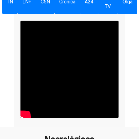
TN
LN+
C5N
Crónica
A24
Olga
TV
Necrológicas