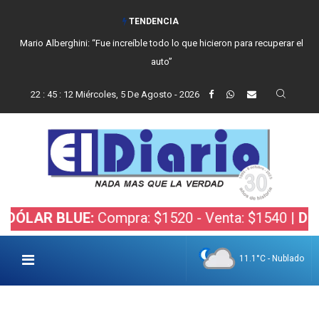
TENDENCIA
Mario Alberghini: “Fue increíble todo lo que hicieron para recuperar el
auto”
22
:
45
:
13
Miércoles, 5 De Agosto - 2026
 BLUE:
Compra: $1520 - Venta: $1540 |
DÓLAR BO
11.1°C - Nublado