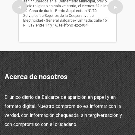
ser inhumados en el Cementerio Municipal, previo
su fall
oficio religioso en sala velatoria, el viernes 22 a las
ser inh
◀
▶
10. Casa de duelo: Barrio Arquitectura N° 70.
oficio r
Servicios de Sepelios de la Cooperativa de
las 17.
Electricidad «General Balcarce» Limitada, calle 15
Sepelios
Nº 519 entre 14 y 16, teléfono 42-2404.
Balcarce
teléfon
Acerca de nosotros
El único diario de Balcarce de aparición en papel y en
formato digital. Nuestro compromiso es informar con la
verdad, con información chequeada, sin tergiversación y
con compromiso con el ciudadano.