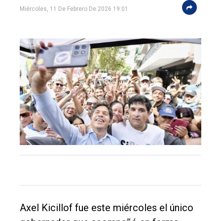
Miércoles, 11 De Febrero De 2026 19:01
El
único
DIARIO
de
Balcarce
Inicio
Axel Kicillof fue este miércoles el único
Tendencia