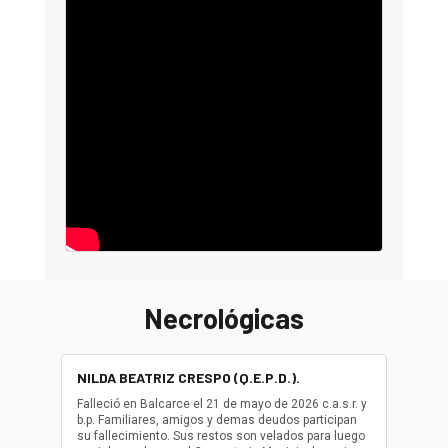
Necrológicas
NILDA BEATRIZ CRESPO (Q.E.P.D.).
ALBER
(Q.E.P.
Falleció en Balcarce el 21 de mayo de 2026 c.a.s.r. y
b.p. Familiares, amigos y demas deudos participan
Falleció
su fallecimiento. Sus restos son velados para luego
b.p. Fa