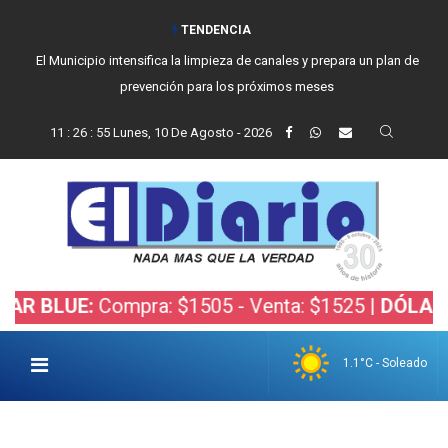
TENDENCIA
El Municipio intensifica la limpieza de canales y prepara un plan de
prevención para los próximos meses
11
:
26
:
56
Lunes, 10 De Agosto - 2026
E:
Compra: $1505 - Venta: $1525 |
DÓLAR BOLSA
1.1°C - Soleado