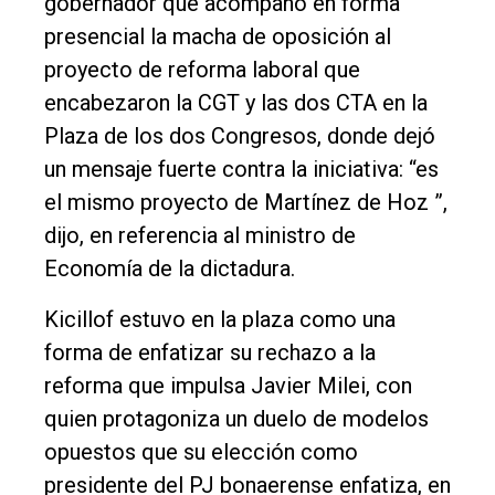
gobernador que acompañó en forma
Int.
presencial la macha de oposición al
General
proyecto de reforma laboral que
encabezaron la CGT y las dos CTA en la
Política
Plaza de los dos Congresos, donde dejó
Cultura
un mensaje fuerte contra la iniciativa: “es
Entrevistas
el mismo proyecto de Martínez de Hoz ”,
Rural
dijo, en referencia al ministro de
Economía de la dictadura.
Deportes
Fúnebres
Kicillof estuvo en la plaza como una
forma de enfatizar su rechazo a la
Edición
reforma que impulsa Javier Milei, con
Empresa
quien protagoniza un duelo de modelos
Nosotros
opuestos que su elección como
Contacto
presidente del PJ bonaerense enfatiza, en