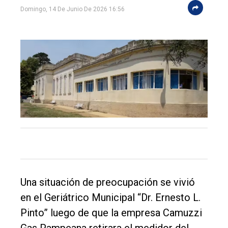
Domingo, 14 De Junio De 2026 16:56
El
único
DIARIO
de
Balcarce
Una situación de preocupación se vivió
Inicio
en el Geriátrico Municipal “Dr. Ernesto L.
Pinto” luego de que la empresa Camuzzi
Tendencia
Gas Pampeana retirara el medidor del