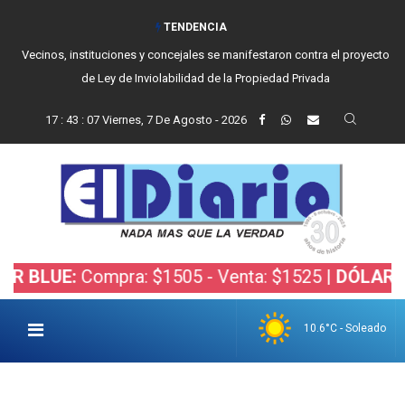
TENDENCIA
Vecinos, instituciones y concejales se manifestaron contra el proyecto
de Ley de Inviolabilidad de la Propiedad Privada
17
:
43
:
08
Viernes, 7 De Agosto - 2026
:
Compra: $1505 - Venta: $1525 |
DÓLAR BOLSA:
C
10.6°C - Soleado