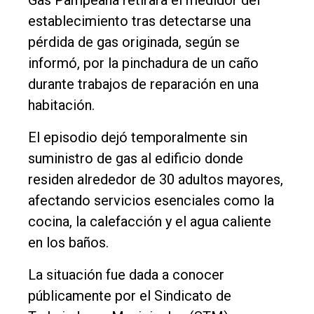
Int.
establecimiento tras detectarse una
General
pérdida de gas originada, según se
Política
informó, por la pinchadura de un caño
Cultura
durante trabajos de reparación en una
habitación.
Entrevistas
Rural
El episodio dejó temporalmente sin
suministro de gas al edificio donde
Deportes
residen alrededor de 30 adultos mayores,
Fúnebres
afectando servicios esenciales como la
Edición
cocina, la calefacción y el agua caliente
Empresa
en los baños.
Nosotros
La situación fue dada a conocer
Contacto
públicamente por el Sindicato de