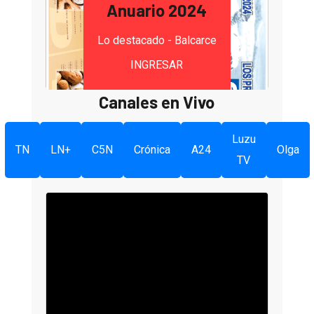
Anuario 2024
Lo destacado - Balcarce
INGRESAR
Canales en Vivo
Luzu
TN
LN+
C5N
Crónica
A24
Olga
TV