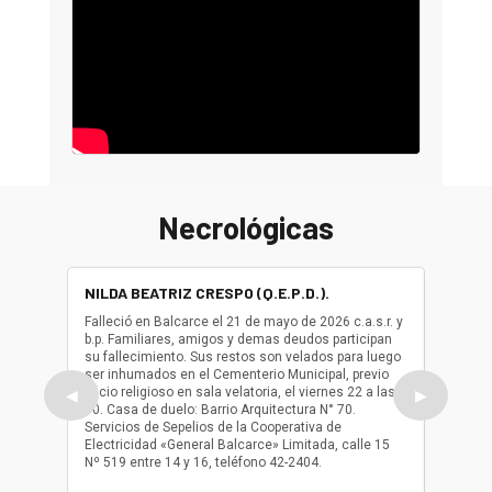
Necrológicas
NILDA BEATRIZ CRESPO (Q.E.P.D.).
ALBER
(Q.E.P.
Falleció en Balcarce el 21 de mayo de 2026 c.a.s.r. y
b.p. Familiares, amigos y demas deudos participan
Falleció
su fallecimiento. Sus restos son velados para luego
b.p. Fa
ser inhumados en el Cementerio Municipal, previo
su fall
oficio religioso en sala velatoria, el viernes 22 a las
ser inh
◀
▶
10. Casa de duelo: Barrio Arquitectura N° 70.
oficio r
Servicios de Sepelios de la Cooperativa de
las 17.
Electricidad «General Balcarce» Limitada, calle 15
Sepelios
Nº 519 entre 14 y 16, teléfono 42-2404.
Balcarce
teléfon