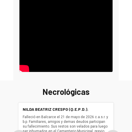
Necrológicas
NILDA BEATRIZ CRESPO (Q.E.P.D.).
ALBER
(Q.E.P.
Falleció en Balcarce el 21 de mayo de 2026 c.a.s.r. y
b.p. Familiares, amigos y demas deudos participan
Falleció
su fallecimiento. Sus restos son velados para luego
b.p. Fa
ser inhumados en el Cementerio Municipal, previo
su fall