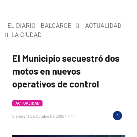
EL DIARIO - BALCARCE
ACTUALIDAD
LA CIUDAD
El Municipio secuestró dos
motos en nuevos
operativos de control
ACTUALIDAD
El
único
Viernes, 3 De Octubre De 2025 17:44
DIARIO
de