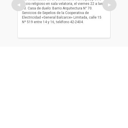
oficio religioso en sala velatoria, el viernes 22 a las
ser inh
◀
▶
10. Casa de duelo: Barrio Arquitectura N° 70.
oficio r
Servicios de Sepelios de la Cooperativa de
las 17.
Electricidad «General Balcarce» Limitada, calle 15
Sepelios
Nº 519 entre 14 y 16, teléfono 42-2404.
Balcarce
teléfon
Acerca de nosotros
El único diario de Balcarce de aparición en papel y en
formato digital. Nuestro compromiso es informar con la
verdad, con información chequeada, sin tergiversación y
con compromiso con el ciudadano.