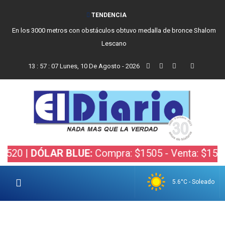
TENDENCIA
En los 3000 metros con obstáculos obtuvo medalla de bronce Shalom
Lescano
13
:
57
:
07
Lunes, 10 De Agosto - 2026
 |
DÓLAR BLUE:
Compra: $1505 - Venta: $1525 |
DÓ
5.6°C - Soleado