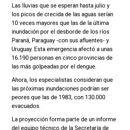
de
Las lluvias que se esperan hasta julio y
Balcarce
los picos de crecida de las aguas serían
10 veces mayores que las de la última
Inicio
inundación por el desborde de los ríos
Paraná, Paraguay -con sus afluentes- y
Tendencia
Uruguay. Esta emergencia afectó a unas
Int.
16.190 personas en cinco provincias de
General
las más golpeadas por el dengue.
Política
Ahora, los especialistas consideran que
Cultura
las próximas inundaciones podrían ser
Entrevistas
peores que las de 1983, con 130.000
Rural
evacuados.
Deportes
La proyección forma parte de un informe
Fúnebres
del equipo técnico de la Secretaría de