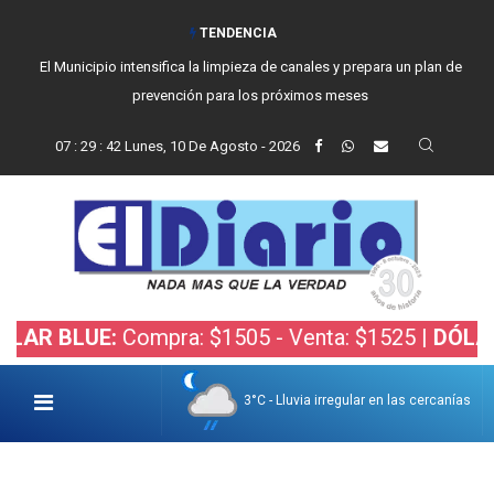
TENDENCIA
El Municipio intensifica la limpieza de canales y prepara un plan de
prevención para los próximos meses
07
:
29
:
43
Lunes, 10 De Agosto - 2026
UE:
Compra: $1505 - Venta: $1525 |
DÓLAR BOLSA
3°C - Lluvia irregular en las cercanías