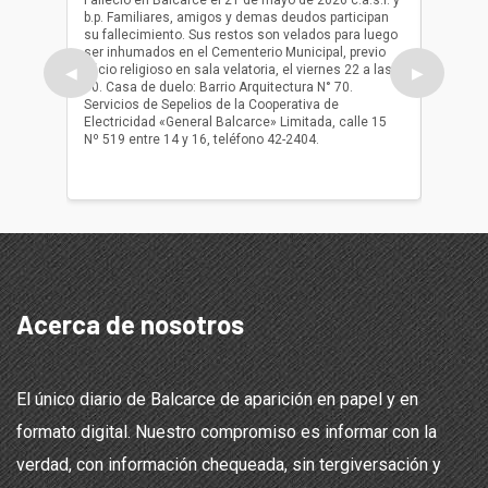
b.p. Familiares, amigos y demas deudos participan
Falleció
su fallecimiento. Sus restos son velados para luego
b.p. Fa
ser inhumados en el Cementerio Municipal, previo
su fall
oficio religioso en sala velatoria, el viernes 22 a las
ser inh
◀
▶
10. Casa de duelo: Barrio Arquitectura N° 70.
oficio r
Servicios de Sepelios de la Cooperativa de
las 17.
Electricidad «General Balcarce» Limitada, calle 15
Sepelios
Nº 519 entre 14 y 16, teléfono 42-2404.
Balcarce
teléfon
Acerca de nosotros
El único diario de Balcarce de aparición en papel y en
formato digital. Nuestro compromiso es informar con la
verdad, con información chequeada, sin tergiversación y