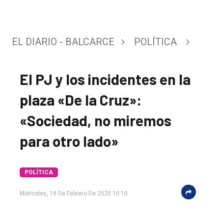
EL DIARIO - BALCARCE
POLÍTICA
El PJ y los incidentes en la
plaza «De la Cruz»:
«Sociedad, no miremos
para otro lado»
POLÍTICA
Miércoles, 19 De Febrero De 2020 10:10
El
único