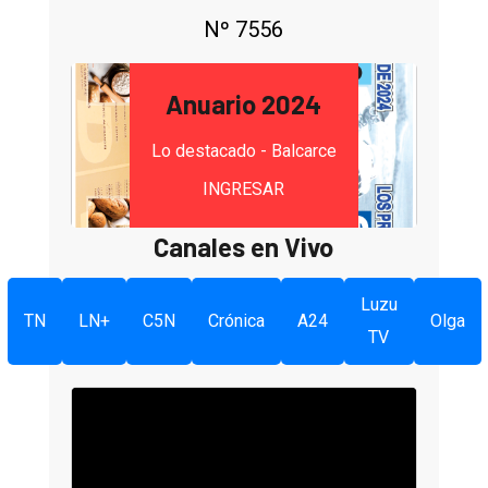
Nº 7556
Anuario 2024
Lo destacado - Balcarce
INGRESAR
Canales en Vivo
Luzu
TN
LN+
C5N
Crónica
A24
Olga
TV