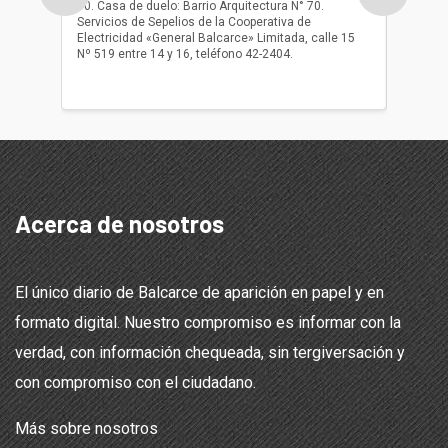
10. Casa de duelo: Barrio Arquitectura N° 70.
oficio r
Servicios de Sepelios de la Cooperativa de
las 17.
Electricidad «General Balcarce» Limitada, calle 15
Sepelios
Nº 519 entre 14 y 16, teléfono 42-2404.
Balcarce
teléfon
Acerca de nosotros
El único diario de Balcarce de aparición en papel y en
formato digital. Nuestro compromiso es informar con la
verdad, con información chequeada, sin tergiversación y
con compromiso con el ciudadano.
Más sobre nosotros