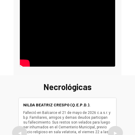
Necrológicas
NILDA BEATRIZ CRESPO (Q.E.P.D.).
ALBER
(Q.E.P.
Falleció en Balcarce el 21 de mayo de 2026 c.a.s.r. y
b.p. Familiares, amigos y demas deudos participan
Falleció
su fallecimiento. Sus restos son velados para luego
b.p. Fa
ser inhumados en el Cementerio Municipal, previo
su fall
oficio religioso en sala velatoria, el viernes 22 a las
ser inh
◀
▶