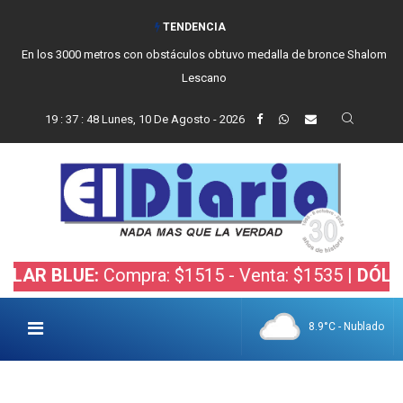
TENDENCIA
En los 3000 metros con obstáculos obtuvo medalla de bronce Shalom
Lescano
19
:
37
:
49
Lunes, 10 De Agosto - 2026
BLUE:
Compra: $1515 - Venta: $1535 |
DÓLAR BOL
8.9°C - Nublado