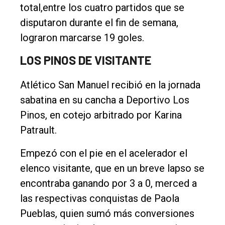
total,entre los cuatro partidos que se
General
disputaron durante el fin de semana,
Política
lograron marcarse 19 goles.
Cultura
LOS PINOS DE VISITANTE
Entrevistas
Atlético San Manuel recibió en la jornada
Rural
sabatina en su cancha a Deportivo Los
Deportes
Pinos, en cotejo arbitrado por Karina
Fúnebres
Patrault.
Edición
Empezó con el pie en el acelerador el
Empresa
elenco visitante, que en un breve lapso se
Nosotros
encontraba ganando por 3 a 0, merced a
las respectivas conquistas de Paola
Contacto
Pueblas, quien sumó más conversiones