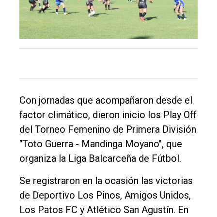
El
Con jornadas que acompañaron desde el
único
factor climático, dieron inicio los Play Off
DIARIO
del Torneo Femenino de Primera División
de
"Toto Guerra - Mandinga Moyano", que
Balcarce
organiza la Liga Balcarceña de Fútbol.
Inicio
Se registraron en la ocasión las victorias
de Deportivo Los Pinos, Amigos Unidos,
Tendencia
Los Patos FC y Atlético San Agustín. En
Int.