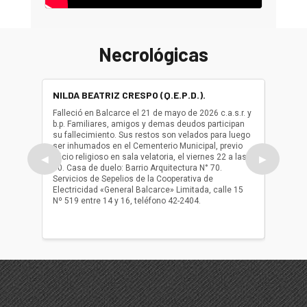
Necrológicas
NILDA BEATRIZ CRESPO (Q.E.P.D.).
ALBER
(Q.E.P.
Falleció en Balcarce el 21 de mayo de 2026 c.a.s.r. y
b.p. Familiares, amigos y demas deudos participan
Falleció
su fallecimiento. Sus restos son velados para luego
b.p. Fa
ser inhumados en el Cementerio Municipal, previo
su fall
oficio religioso en sala velatoria, el viernes 22 a las
ser inh
◀
▶
10. Casa de duelo: Barrio Arquitectura N° 70.
oficio r
Servicios de Sepelios de la Cooperativa de
las 17.
Electricidad «General Balcarce» Limitada, calle 15
Sepelios
Nº 519 entre 14 y 16, teléfono 42-2404.
Balcarce
teléfon