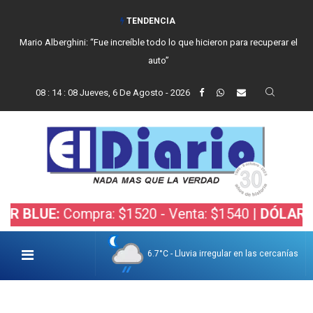
TENDENCIA
Mario Alberghini: “Fue increíble todo lo que hicieron para recuperar el
auto”
08
:
14
:
09
Jueves, 6 De Agosto - 2026
E:
Compra: $1520 - Venta: $1540 |
DÓLAR BOLSA:
6.7°C - Lluvia irregular en las cercanías