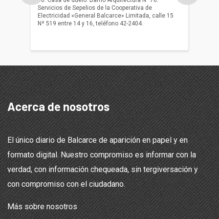
Servicios de Sepelios de la Cooperativa de
las 17.
Electricidad «General Balcarce» Limitada, calle 15
Sepelios
Nº 519 entre 14 y 16, teléfono 42-2404.
Balcarce
teléfon
Acerca de nosotros
El único diario de Balcarce de aparición en papel y en
formato digital. Nuestro compromiso es informar con la
verdad, con información chequeada, sin tergiversación y
con compromiso con el ciudadano.
Más sobre nosotros