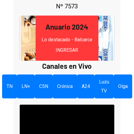
Nº 7573
Anuario 2024
Lo destacado - Balcarce
INGRESAR
Canales en Vivo
Luzu
TN
LN+
C5N
Crónica
A24
Olga
TV