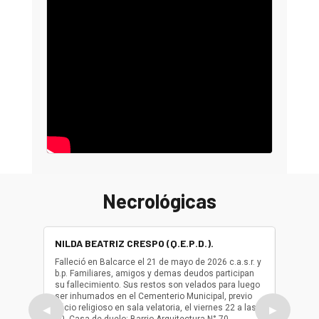
Necrológicas
NILDA BEATRIZ CRESPO (Q.E.P.D.).
ALBER
(Q.E.P.
Falleció en Balcarce el 21 de mayo de 2026 c.a.s.r. y
b.p. Familiares, amigos y demas deudos participan
Falleció
su fallecimiento. Sus restos son velados para luego
b.p. Fa
ser inhumados en el Cementerio Municipal, previo
su fall
oficio religioso en sala velatoria, el viernes 22 a las
ser inh
◀
▶
10. Casa de duelo: Barrio Arquitectura N° 70.
oficio r