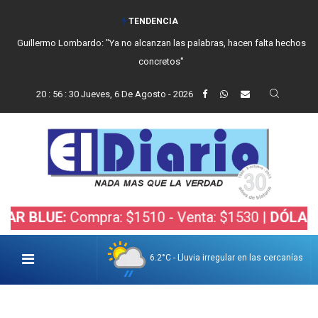
TENDENCIA
Guillermo Lombardo: "Ya no alcanzan las palabras, hacen falta hechos
concretos"
20
:
56
:
31
Jueves, 6 De Agosto - 2026
UE:
Compra: $1510 - Venta: $1530 |
DÓLAR BOLSA
6.2°C - Lluvia irregular en las cercanías