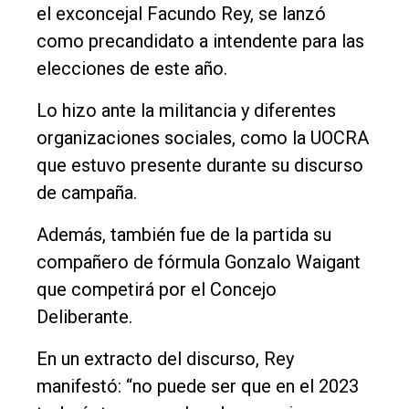
el exconcejal Facundo Rey, se lanzó
Política
como precandidato a intendente para las
Cultura
elecciones de este año.
Entrevistas
Lo hizo ante la militancia y diferentes
Rural
organizaciones sociales, como la UOCRA
Deportes
que estuvo presente durante su discurso
de campaña.
Fúnebres
Edición
Además, también fue de la partida su
Empresa
compañero de fórmula Gonzalo Waigant
que competirá por el Concejo
Nosotros
Deliberante.
Contacto
En un extracto del discurso, Rey
manifestó: “no puede ser que en el 2023