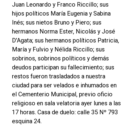
Juan Leonardo y Franco Riccillo; sus
Balcarce
hijos políticos María Eugenia y Sabina
Inés; sus nietos Bruno y Piero; sus
Inicio
hermanos Norma Ester, Nicolás y José
Tendencia
D'Agata; sus hermanos políticos Patricia,
Int.
María y Fulvio y Nélida Riccillo; sus
General
sobrinos, sobrinos políticos y demás
deudos participan su fallecimiento; sus
Política
restos fueron trasladados a nuestra
Cultura
ciudad para ser velados e inhumados en
Entrevistas
el Cementerio Municipal, previo oficio
Rural
religioso en sala velatoria ayer lunes a las
17 horas. Casa de duelo: calle 35 Nº 793
Deportes
esquina 24.
Fúnebres