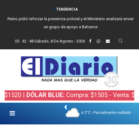
TENDENCIA
Vecinos, instituciones y concejales se manifestaron contra el proyecto
de Ley de Inviolabilidad de la Propiedad Privada
05
:
42
:
49
Sábado, 8 De Agosto - 2026
20 |
DÓLAR BLUE:
Compra: $1505 - Venta: $1525 |
6.2°C - Parcialmente nublado