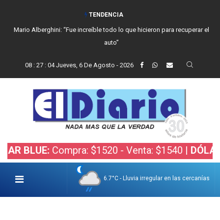
TENDENCIA
Mario Alberghini: “Fue increíble todo lo que hicieron para recuperar el
auto”
08
:
27
:
06
Jueves, 6 De Agosto - 2026
:
Compra: $1520 - Venta: $1540 |
DÓLAR BOLSA:
C
6.7°C - Lluvia irregular en las cercanías