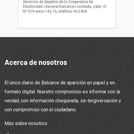
Servicios de Sepelios de la Cooperativa de
las 17.
Electricidad «General Balcarce» Limitada, calle 15
Sepelios
Nº 519 entre 14 y 16, teléfono 42-2404.
Balcarce
teléfon
Acerca de nosotros
El único diario de Balcarce de aparición en papel y en
formato digital. Nuestro compromiso es informar con la
verdad, con información chequeada, sin tergiversación y
con compromiso con el ciudadano.
Más sobre nosotros