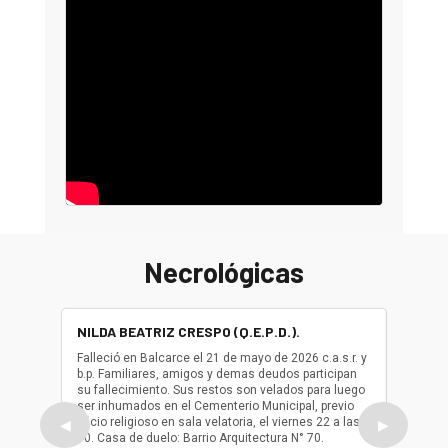
Necrológicas
NILDA BEATRIZ CRESPO (Q.E.P.D.).
ALBER
(Q.E.P.
Falleció en Balcarce el 21 de mayo de 2026 c.a.s.r. y
b.p. Familiares, amigos y demas deudos participan
Falleció
su fallecimiento. Sus restos son velados para luego
b.p. Fa
ser inhumados en el Cementerio Municipal, previo
su fall
oficio religioso en sala velatoria, el viernes 22 a las
ser inh
◀
▶
10. Casa de duelo: Barrio Arquitectura N° 70.
oficio r