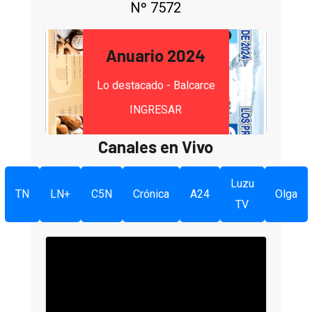
Nº 7572
Anuario 2024
Lo destacado - Balcarce
INGRESAR
Canales en Vivo
Luzu
TN
LN+
C5N
Crónica
A24
Olga
TV