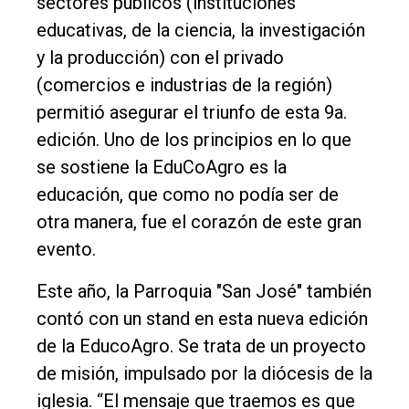
sectores públicos (instituciones
de
educativas, de la ciencia, la investigación
Balcarce
y la producción) con el privado
(comercios e industrias de la región)
Inicio
permitió asegurar el triunfo de esta 9a.
Tendencia
edición. Uno de los principios en lo que
Int.
se sostiene la EduCoAgro es la
General
educación, que como no podía ser de
otra manera, fue el corazón de este gran
Política
evento.
Cultura
Este año, la Parroquia "San José" también
Entrevistas
contó con un stand en esta nueva edición
Rural
de la EducoAgro. Se trata de un proyecto
Deportes
de misión, impulsado por la diócesis de la
Fúnebres
iglesia. “El mensaje que traemos es que