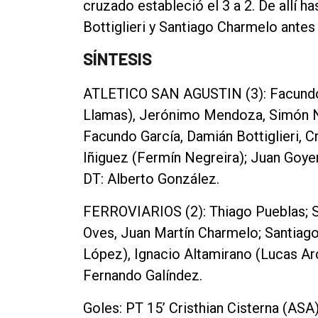
cruzado estableció el 3 a 2. De allí ha
Bottiglieri y Santiago Charmelo antes 
SÍNTESIS
ATLETICO SAN AGUSTIN (3): Facundo 
Llamas), Jerónimo Mendoza, Simón Ne
Facundo García, Damián Bottiglieri, Cr
Iñiguez (Fermín Negreira); Juan Goyen
DT: Alberto González.
FERROVIARIOS (2): Thiago Pueblas; Se
Oves, Juan Martín Charmelo; Santiag
López), Ignacio Altamirano (Lucas Ar
Fernando Galíndez.
Goles: PT 15’ Cristhian Cisterna (ASA)