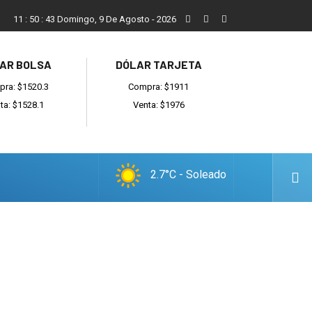
San Cayetano, el trabajo y una nueva etapa para la comunidad
11
:
50
:
44
Domingo, 9 De Agosto - 2026
AR BOLSA
DÓLAR TARJETA
ra: $1520.3
Compra: $1911
ta: $1528.1
Venta: $1976
2.7°C - Soleado