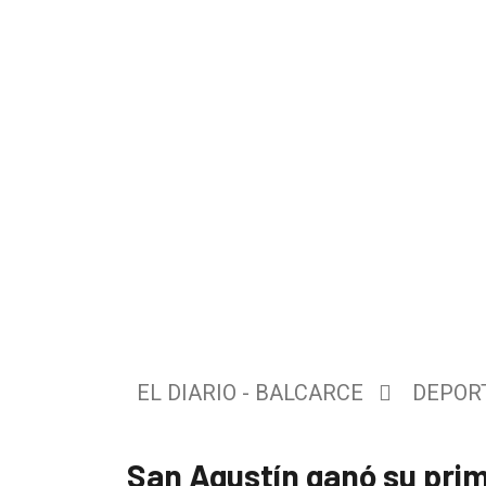
El
único
DIARIO
de
EL DIARIO - BALCARCE
DEPOR
Balcarce
San Agustín ganó su prim
Inicio