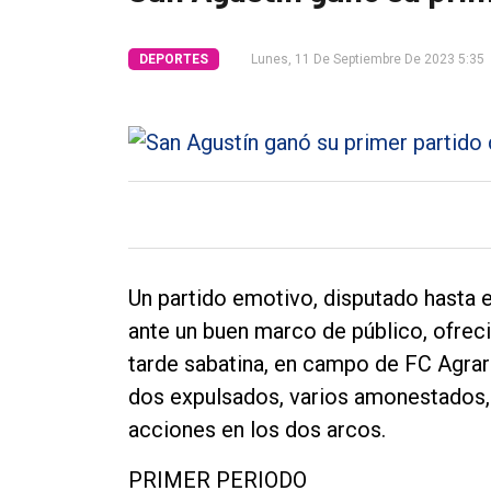
Tendencia
DEPORTES
Lunes, 11 De Septiembre De 2023 5:35
Int.
General
Política
Cultura
Entrevistas
Rural
Un partido emotivo, disputado hasta el
Deportes
ante un buen marco de público, ofreci
Fúnebres
tarde sabatina, en campo de FC Agrar
dos expulsados, varios amonestados,
Edición
acciones en los dos arcos.
Empresa
Nosotros
PRIMER PERIODO