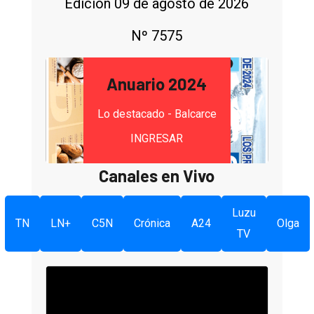
Edición 09 de agosto de 2026
Nº 7575
Anuario 2024
Lo destacado - Balcarce
INGRESAR
Canales en Vivo
Luzu
TN
LN+
C5N
Crónica
A24
Olga
TV