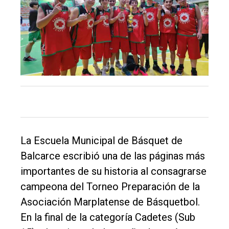
El
único
DIARIO
de
Balcarce
Inicio
Tendencia
La Escuela Municipal de Básquet de
Int.
Balcarce escribió una de las páginas más
General
importantes de su historia al consagrarse
Política
campeona del Torneo Preparación de la
Cultura
Asociación Marplatense de Básquetbol.
En la final de la categoría Cadetes (Sub
Entrevistas