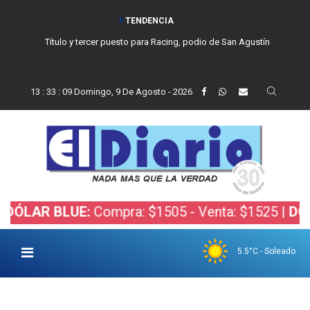
TENDENCIA
Título y tercer puesto para Racing, podio de San Agustín
13
:
33
:
10
Domingo, 9 De Agosto - 2026
 BLUE:
Compra: $1505 - Venta: $1525 |
DÓLAR BO
5.5°C - Soleado