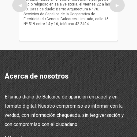
oficio religioso en sala velatoria, el viernes 22 a las
ser inh
◀
▶
10. Casa de duelo: Barrio Arquitectura N° 70.
oficio r
Servicios de Sepelios de la Cooperativa de
las 17.
Electricidad «General Balcarce» Limitada, calle 15
Sepelios
Nº 519 entre 14 y 16, teléfono 42-2404.
Balcarce
teléfon
Acerca de nosotros
El único diario de Balcarce de aparición en papel y en
formato digital. Nuestro compromiso es informar con la
verdad, con información chequeada, sin tergiversación y
con compromiso con el ciudadano.