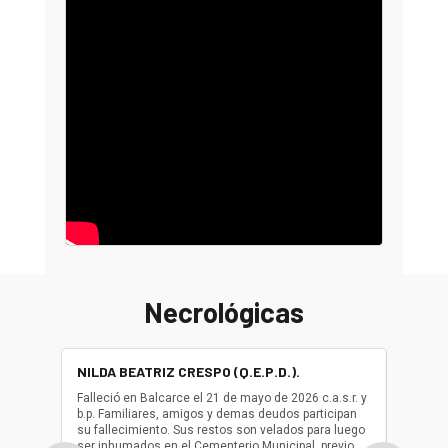
Necrológicas
NILDA BEATRIZ CRESPO (Q.E.P.D.).
ALBER
(Q.E.P.
Falleció en Balcarce el 21 de mayo de 2026 c.a.s.r. y
b.p. Familiares, amigos y demas deudos participan
Falleció
su fallecimiento. Sus restos son velados para luego
b.p. Fa
ser inhumados en el Cementerio Municipal, previo
su fall