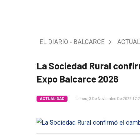
Tendencia
Int.
General
EL DIARIO - BALCARCE
ACTUAL
Política
Cultura
La Sociedad Rural confir
Entrevistas
Expo Balcarce 2026
Rural
Deportes
ACTUALIDAD
Lunes, 3 De Noviembre De 2025 17:
Fúnebres
Edición
Empresa
Nosotros