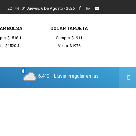
ada
Reino recibió a instituciones y confirmó gestiones para sumar
22
:
44
:
02
Jueves, 6 De Agosto - 2026
AR BOLSA
DÓLAR TARJETA
ra: $1518.1
Compra: $1911
ta: $1520.4
Venta: $1976
6.4°C - Lluvia irregular en las
cercanías