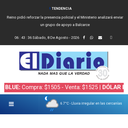
TENDENCIA
Reino pidió reforzar la presencia policial y el Ministerio analizará enviar
un grupo de apoyo a Balcarce
06
:
43
:
37
Sábado, 8 De Agosto - 2026
Compra: $1505 - Venta: $1525 |
DÓLAR BOLSA:
Com
6.7°C - Lluvia irregular en las cercanías