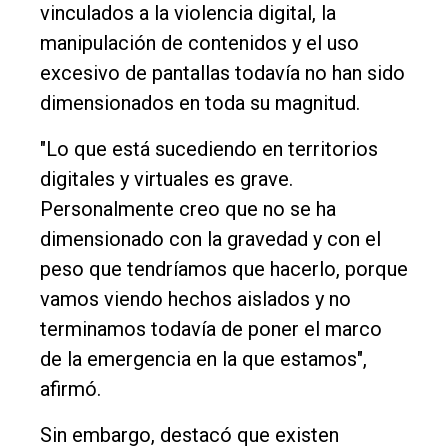
DIARIO
vinculados a la violencia digital, la
de
manipulación de contenidos y el uso
Balcarce
excesivo de pantallas todavía no han sido
dimensionados en toda su magnitud.
Inicio
"Lo que está sucediendo en territorios
Tendencia
digitales y virtuales es grave.
Int.
Personalmente creo que no se ha
General
dimensionado con la gravedad y con el
peso que tendríamos que hacerlo, porque
Política
vamos viendo hechos aislados y no
Cultura
terminamos todavía de poner el marco
Entrevistas
de la emergencia en la que estamos",
afirmó.
Rural
Deportes
Sin embargo, destacó que existen