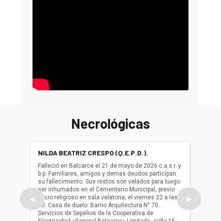
Necrológicas
NILDA BEATRIZ CRESPO (Q.E.P.D.).
ALBER
(Q.E.P.
Falleció en Balcarce el 21 de mayo de 2026 c.a.s.r. y
b.p. Familiares, amigos y demas deudos participan
Falleció
su fallecimiento. Sus restos son velados para luego
b.p. Fa
ser inhumados en el Cementerio Municipal, previo
su fall
oficio religioso en sala velatoria, el viernes 22 a las
ser inh
◀
▶
10. Casa de duelo: Barrio Arquitectura N° 70.
oficio r
Servicios de Sepelios de la Cooperativa de
las 17.