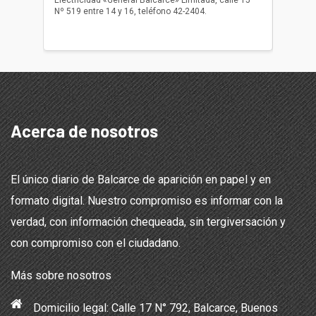
Electricidad «General Balcarce» Limitada, calle 15
Sepelios
Nº 519 entre 14 y 16, teléfono 42-2404.
Balcarce
teléfon
Acerca de nosotros
El único diario de Balcarce de aparición en papel y en
formato digital. Nuestro compromiso es informar con la
verdad, con información chequeada, sin tergiversación y
con compromiso con el ciudadano.
Más sobre nosotros
Domicilio legal: Calle 17 N° 792, Balcarce, Buenos