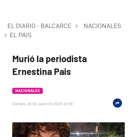
EL DIARIO - BALCARCE
NACIONALES
EL PAIS
Murió la periodista
Ernestina Pais
NACIONALES
El
Viernes, 26 De Junio De 2026 23:58
único
DIARIO
de