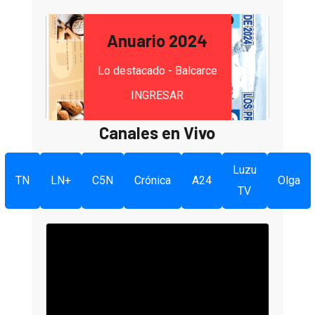
Anuario 2024
Lo destacado - Balcarce
INGRESAR
Canales en Vivo
Luzu
TN
LN+
C5N
Crónica
A24
Olga
TV