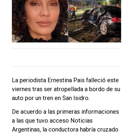
Balcarce
Inicio
Tendencia
Int.
General
Política
Cultura
La periodista Ernestina Pais falleció este
Entrevistas
viernes tras ser atropellada a bordo de su
Rural
auto por un tren en San Isidro.
Deportes
De acuerdo a las primeras informaciones
Fúnebres
a las que tuvo acceso Noticias
Argentinas, la conductora habría cruzado
Edición