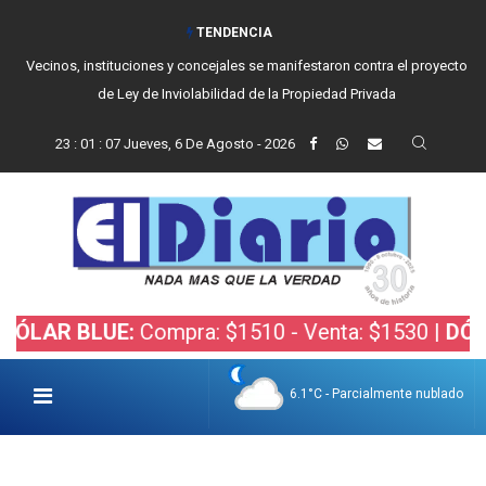
TENDENCIA
Vecinos, instituciones y concejales se manifestaron contra el proyecto
de Ley de Inviolabilidad de la Propiedad Privada
23
:
01
:
08
Jueves, 6 De Agosto - 2026
 BLUE:
Compra: $1510 - Venta: $1530 |
DÓLAR BO
6.1°C - Parcialmente nublado