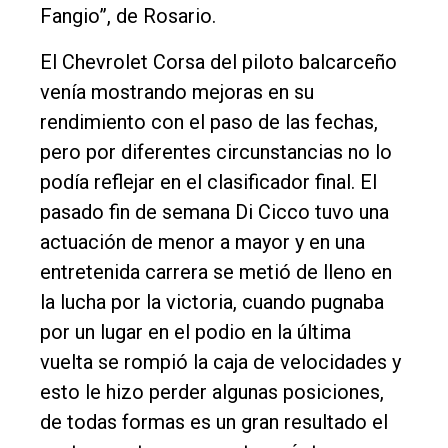
Balcarce
Fangio”, de Rosario.
El Chevrolet Corsa del piloto balcarceño
Inicio
venía mostrando mejoras en su
Tendencia
rendimiento con el paso de las fechas,
Int.
pero por diferentes circunstancias no lo
General
podía reflejar en el clasificador final. El
pasado fin de semana Di Cicco tuvo una
Política
actuación de menor a mayor y en una
Cultura
entretenida carrera se metió de lleno en
Entrevistas
la lucha por la victoria, cuando pugnaba
Rural
por un lugar en el podio en la última
vuelta se rompió la caja de velocidades y
Deportes
esto le hizo perder algunas posiciones,
Fúnebres
de todas formas es un gran resultado el
Edición