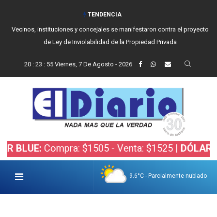
TENDENCIA
Vecinos, instituciones y concejales se manifestaron contra el proyecto
de Ley de Inviolabilidad de la Propiedad Privada
20
:
23
:
56
Viernes, 7 De Agosto - 2026
:
Compra: $1505 - Venta: $1525 |
DÓLAR BOLSA:
C
9.6°C - Parcialmente nublado