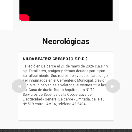
Necrológicas
NILDA BEATRIZ CRESPO (Q.E.P.D.).
ALBER
(Q.E.P.
Falleció en Balcarce el 21 de mayo de 2026 c.a.s.r. y
b.p. Familiares, amigos y demas deudos participan
Falleció
su fallecimiento. Sus restos son velados para luego
b.p. Fa
ser inhumados en el Cementerio Municipal, previo
su fall
oficio religioso en sala velatoria, el viernes 22 a las
ser inh
◀
▶
10. Casa de duelo: Barrio Arquitectura N° 70.
oficio r
Servicios de Sepelios de la Cooperativa de
las 17.
Electricidad «General Balcarce» Limitada, calle 15
Sepelios
Nº 519 entre 14 y 16, teléfono 42-2404.
Balcarce
teléfon