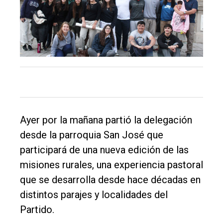
Balcarce
Inicio
Tendencia
Int.
General
Política
Cultura
Ayer por la mañana partió la delegación
desde la parroquia San José que
Entrevistas
participará de una nueva edición de las
Rural
misiones rurales, una experiencia pastoral
Deportes
que se desarrolla desde hace décadas en
Fúnebres
distintos parajes y localidades del
Partido.
Edición