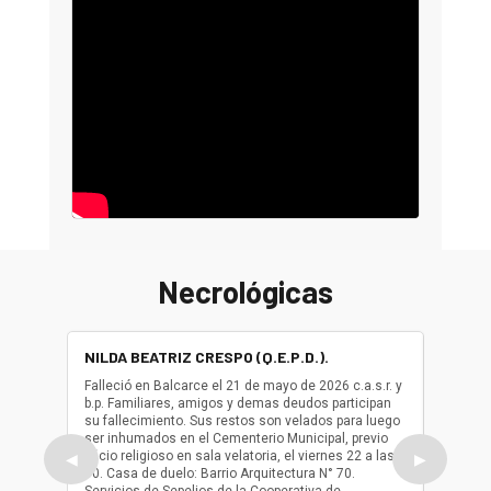
Necrológicas
NILDA BEATRIZ CRESPO (Q.E.P.D.).
ALBER
(Q.E.P.
Falleció en Balcarce el 21 de mayo de 2026 c.a.s.r. y
b.p. Familiares, amigos y demas deudos participan
Falleció
su fallecimiento. Sus restos son velados para luego
b.p. Fa
ser inhumados en el Cementerio Municipal, previo
su fall
oficio religioso en sala velatoria, el viernes 22 a las
ser inh
◀
▶
10. Casa de duelo: Barrio Arquitectura N° 70.
oficio r
Servicios de Sepelios de la Cooperativa de
las 17.