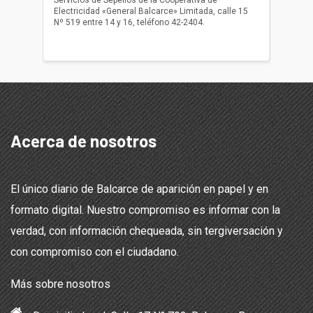
Electricidad «General Balcarce» Limitada, calle 15
Sepelios
Nº 519 entre 14 y 16, teléfono 42-2404.
Balcarce
teléfon
Acerca de nosotros
El único diario de Balcarce de aparición en papel y en
formato digital. Nuestro compromiso es informar con la
verdad, con información chequeada, sin tergiversación y
con compromiso con el ciudadano.
Más sobre nosotros