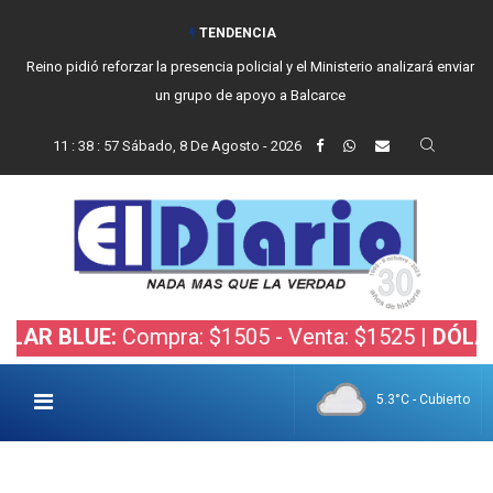
TENDENCIA
Reino pidió reforzar la presencia policial y el Ministerio analizará enviar
un grupo de apoyo a Balcarce
11
:
38
:
58
Sábado, 8 De Agosto - 2026
BLUE:
Compra: $1505 - Venta: $1525 |
DÓLAR BOL
5.3°C - Cubierto