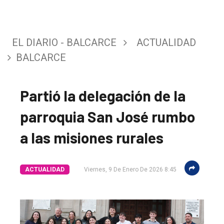
EL DIARIO - BALCARCE
ACTUALIDAD
BALCARCE
Partió la delegación de la
parroquia San José rumbo
a las misiones rurales
El
ACTUALIDAD
Viernes, 9 De Enero De 2026 8:45
único
DIARIO
de