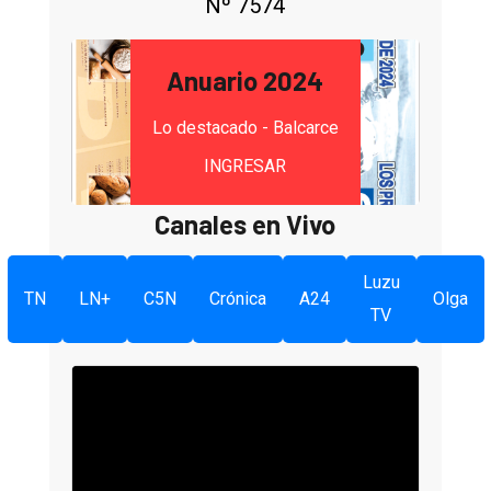
Nº 7574
Anuario 2024
Lo destacado - Balcarce
INGRESAR
Canales en Vivo
Luzu
TN
LN+
C5N
Crónica
A24
Olga
TV