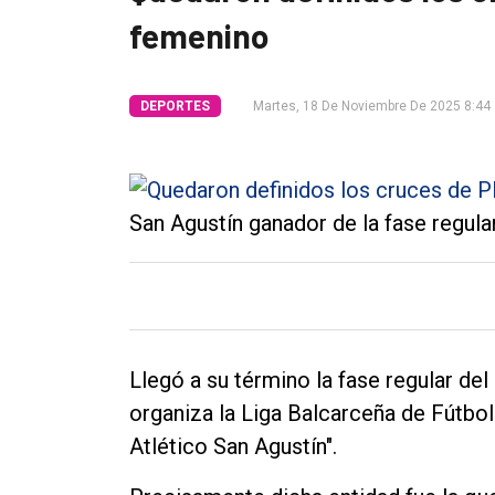
femenino
Tendencia
Int.
DEPORTES
Martes, 18 De Noviembre De 2025 8:44
General
Política
Cultura
San Agustín ganador de la fase regular
Entrevistas
Rural
Deportes
Fúnebres
Llegó a su término la fase regular de
Edición
organiza la Liga Balcarceña de Fútbol
Empresa
Atlético San Agustín".
Nosotros