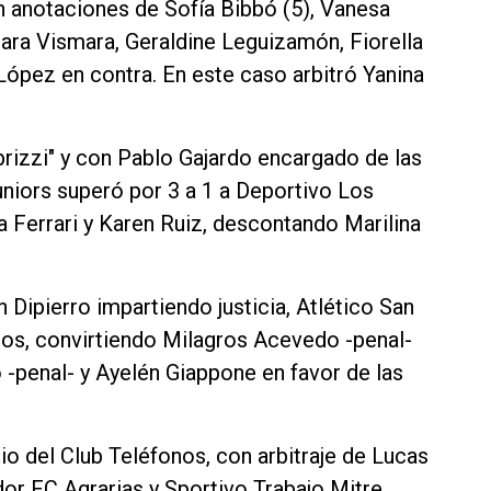
n anotaciones de Sofía Bibbó (5), Vanesa
mara Vismara, Geraldine Leguizamón, Fiorella
ópez en contra. En este caso arbitró Yanina
brizzi" y con Pablo Gajardo encargado de las
Juniors superó por 3 a 1 a Deportivo Los
 Ferrari y Karen Ruiz, descontando Marilina
 Dipierro impartiendo justicia, Atlético San
os, convirtiendo Milagros Acevedo -penal-
 -penal- y Ayelén Giappone en favor de las
io del Club Teléfonos, con arbitraje de Lucas
or FC Agrarias y Sportivo Trabajo Mitre.