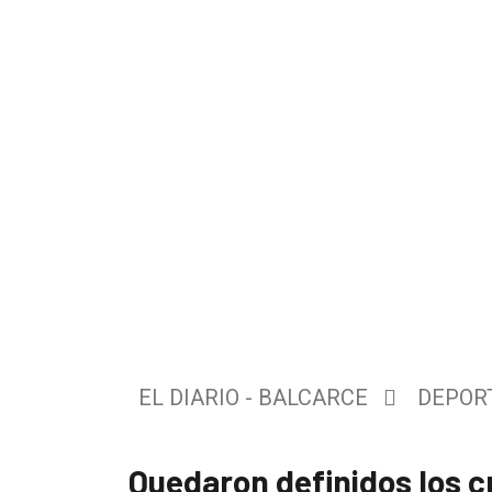
El
único
DIARIO
de
EL DIARIO - BALCARCE
DEPOR
Balcarce
Quedaron definidos los cr
Inicio