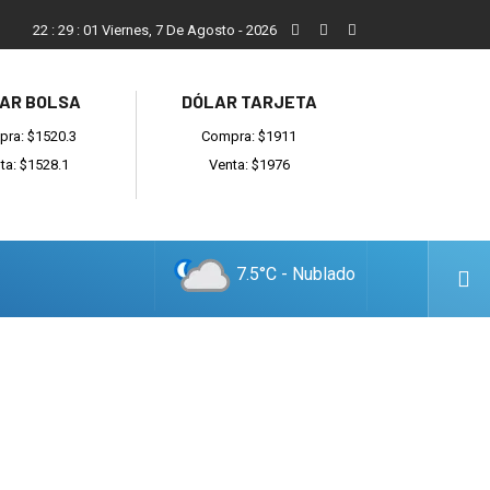
Vecinos, instituciones y concejales se manifestaron contra el 
22
:
29
:
02
Viernes, 7 De Agosto - 2026
AR BOLSA
DÓLAR TARJETA
ra: $1520.3
Compra: $1911
ta: $1528.1
Venta: $1976
7.5°C - Nublado