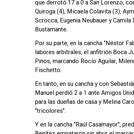
que derrotó 17 a 0 a San Lorenzo, co
Quiroga (4), Micaela Colavita (3), Ay
Scrocca, Eugenia Neubauer y Camila L
Bustamante.
Por su parte, en la cancha "Néstor Fa
labores arbitrales, el anfitrión Boca 
Pinos, marcando Rocío Aguilar, Milena
Fischetto.
En tanto, en su cancha y con Sebastián
Manuel perdió 2 a 1 ante Amigos Unid
para las dueñas de casa y Melina Caro
"tricolores".
Y en la cancha "Raúl Casamayor", pred
Benítez empataron sin abrir el marcad