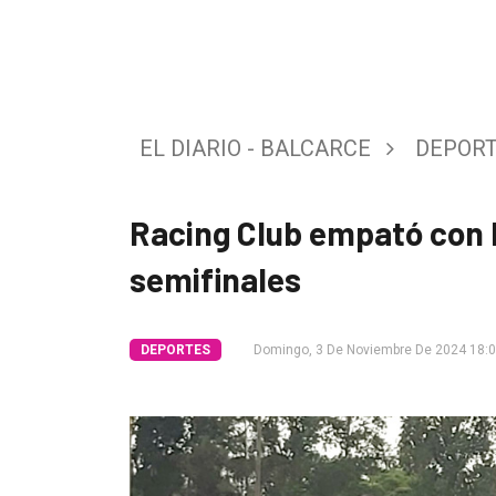
Tendencia
Int.
General
EL DIARIO - BALCARCE
DEPOR
Política
Cultura
Racing Club empató con F
Entrevistas
semifinales
Rural
Deportes
DEPORTES
Domingo, 3 De Noviembre De 2024 18:
Fúnebres
Edición
Empresa
Nosotros