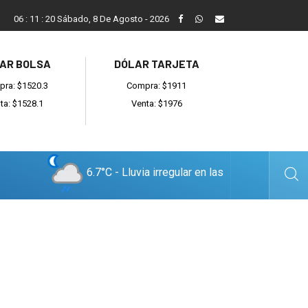
Vecinos, instituciones y concejales se manifestaron contra el 
06
:
11
:
21
Sábado, 8 De Agosto - 2026
AR BOLSA
DÓLAR TARJETA
ra: $1520.3
Compra: $1911
ta: $1528.1
Venta: $1976
6.7°C - Lluvia irregular en las
cercanías