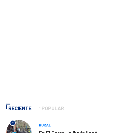
RECIENTE
POPULAR
*
RURAL
En El Cerro, la lluvia llegó