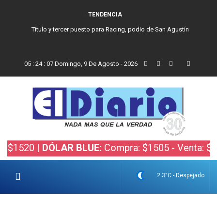
TENDENCIA
San Cayetano, el trabajo y una nueva etapa para la comunidad católica
de Balcarce
05
:
24
:
08
Domingo, 9 De Agosto - 2026
20 |
DÓLAR BLUE:
Compra: $1505 - Venta: $1525 |
2.3°C - Despejado