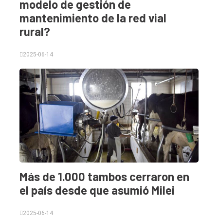
modelo de gestión de
General
mantenimiento de la red vial
Política
rural?
Cultura
2025-06-14
Entrevistas
Rural
Deportes
Fúnebres
Edición
Empresa
Nosotros
Más de 1.000 tambos cerraron en
Contacto
el país desde que asumió Milei
2025-06-14