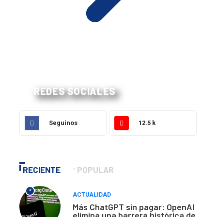
REDES SOCIALES
Seguinos
12.5 k
RECIENTE
POPULAR
*
ACTUALIDAD
Más ChatGPT sin pagar: OpenAI
elimina una barrera histórica de