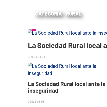
CATEGORÍA : RURAL
La Sociedad Rural local a
El
2026-08-08
único
DIARIO
de
Balcarce
La Sociedad Rural local ante la
inseguridad
Inicio
2026-08-08
Tendencia