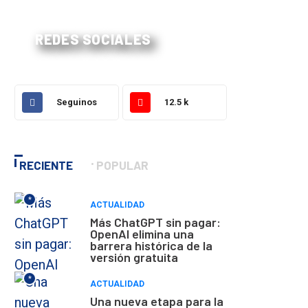
REDES SOCIALES
Seguinos
12.5 k
RECIENTE
POPULAR
*
ACTUALIDAD
Más ChatGPT sin pagar:
OpenAI elimina una
barrera histórica de la
versión gratuita
*
ACTUALIDAD
Una nueva etapa para la