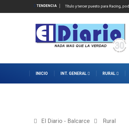
TENDENCIA
Título y tercer puesto para Racing, po
INICIO
INT. GENERAL
RURAL
El Diario - Balcarce
Rural