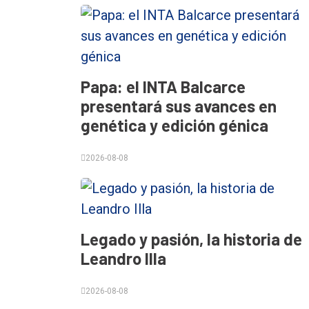
Int.
General
Política
Papa: el INTA Balcarce
Cultura
presentará sus avances en
Entrevistas
genética y edición génica
Rural
2026-08-08
Deportes
Fúnebres
Edición
Legado y pasión, la historia de
Empresa
Leandro Illa
Nosotros
2026-08-08
Contacto