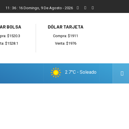
San Cayetano, el trabajo y una nueva etapa para la comunidad
11
:
36
:
16
Domingo, 9 De Agosto - 2026
AR BOLSA
DÓLAR TARJETA
ra: $1520.3
Compra: $1911
ta: $1528.1
Venta: $1976
2.7°C - Soleado