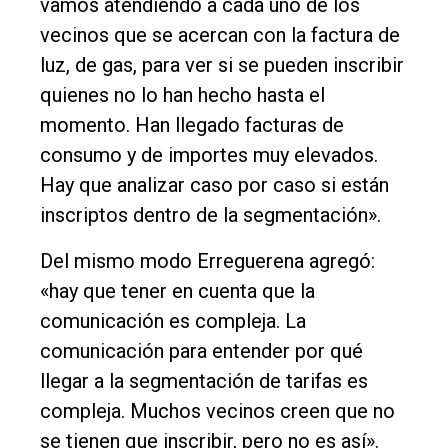
vamos atendiendo a cada uno de los
General
vecinos que se acercan con la factura de
Política
luz, de gas, para ver si se pueden inscribir
Cultura
quienes no lo han hecho hasta el
momento. Han llegado facturas de
Entrevistas
consumo y de importes muy elevados.
Rural
Hay que analizar caso por caso si están
Deportes
inscriptos dentro de la segmentación».
Fúnebres
Del mismo modo Erreguerena agregó:
Edición
«hay que tener en cuenta que la
Empresa
comunicación es compleja. La
Nosotros
comunicación para entender por qué
llegar a la segmentación de tarifas es
Contacto
compleja. Muchos vecinos creen que no
se tienen que inscribir, pero no es así».