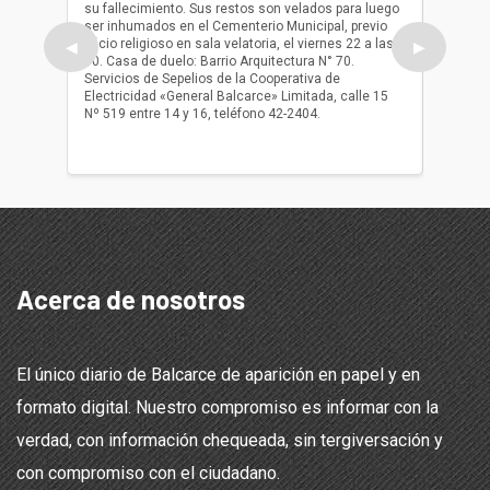
su fallecimiento. Sus restos son velados para luego
b.p. Fa
ser inhumados en el Cementerio Municipal, previo
su fall
oficio religioso en sala velatoria, el viernes 22 a las
ser inh
◀
▶
10. Casa de duelo: Barrio Arquitectura N° 70.
oficio r
Servicios de Sepelios de la Cooperativa de
las 17.
Electricidad «General Balcarce» Limitada, calle 15
Sepelios
Nº 519 entre 14 y 16, teléfono 42-2404.
Balcarce
teléfon
Acerca de nosotros
El único diario de Balcarce de aparición en papel y en
formato digital. Nuestro compromiso es informar con la
verdad, con información chequeada, sin tergiversación y
con compromiso con el ciudadano.