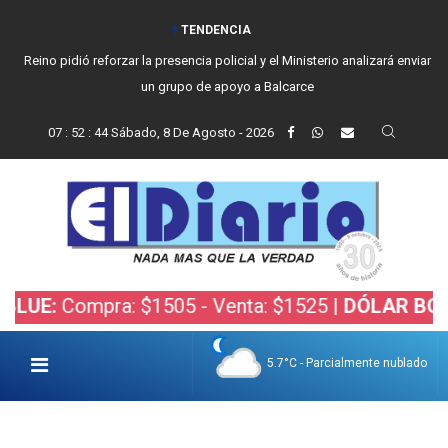
TENDENCIA
Reino pidió reforzar la presencia policial y el Ministerio analizará enviar
un grupo de apoyo a Balcarce
07
:
52
:
46
Sábado, 8 De Agosto - 2026
mpra: $1505 - Venta: $1525 |
DÓLAR BOLSA:
Compr
5.7°C - Parcialmente nublado