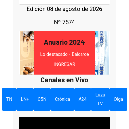
Edición 08 de agosto de 2026
Nº 7574
Anuario 2024
Lo destacado - Balcarce
INGRESAR
Canales en Vivo
Luzu
TN
LN+
C5N
Crónica
A24
Olga
TV