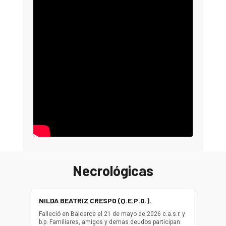
Necrológicas
NILDA BEATRIZ CRESPO (Q.E.P.D.).
ALBER
(Q.E.P.
Falleció en Balcarce el 21 de mayo de 2026 c.a.s.r. y
b.p. Familiares, amigos y demas deudos participan
Falleció