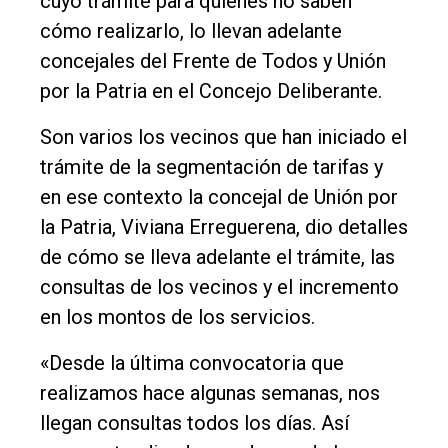
cuyo trámite para quienes no saben
cómo realizarlo, lo llevan adelante
concejales del Frente de Todos y Unión
por la Patria en el Concejo Deliberante.
Son varios los vecinos que han iniciado el
trámite de la segmentación de tarifas y
El
en ese contexto la concejal de Unión por
único
la Patria, Viviana Erreguerena, dio detalles
DIARIO
de cómo se lleva adelante el trámite, las
de
consultas de los vecinos y el incremento
Balcarce
en los montos de los servicios.
Inicio
«Desde la última convocatoria que
realizamos hace algunas semanas, nos
Tendencia
llegan consultas todos los días. Así
Int.