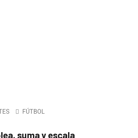
TES
FÚTBOL
olea, suma y escala