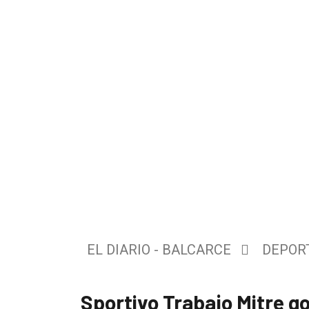
El
único
DIARIO
de
EL DIARIO - BALCARCE
DEPOR
Balcarce
Sportivo Trabajo Mitre g
Inicio