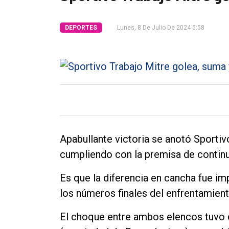
Tendencia
DEPORTES
Lunes, 8 De Julio De 2024 5:58
Int.
General
Política
Cultura
Entrevistas
Rural
Apabullante victoria se anotó Sporti
Deportes
cumpliendo con la premisa de contin
Fúnebres
Es que la diferencia en cancha fue imp
Edición
los números finales del enfrentamient
Empresa
El choque entre ambos elencos tuvo d
Nosotros