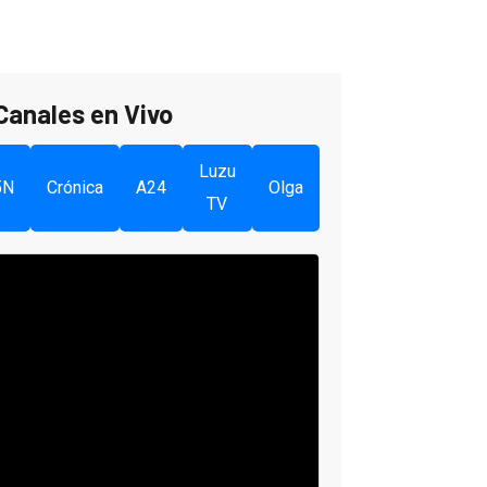
Canales en Vivo
Luzu
5N
Crónica
A24
Olga
TV