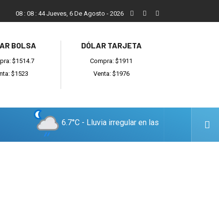
Reino: “Hay bandas muy organizadas y también delincuentes l
08
:
08
:
45
Jueves, 6 De Agosto - 2026
AR BOLSA
DÓLAR TARJETA
ra: $1514.7
Compra: $1911
nta: $1523
Venta: $1976
6.7°C - Lluvia irregular en las
cercanías