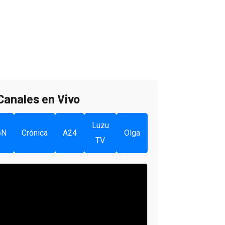
Canales en Vivo
Luzu
5N
Crónica
A24
Olga
TV