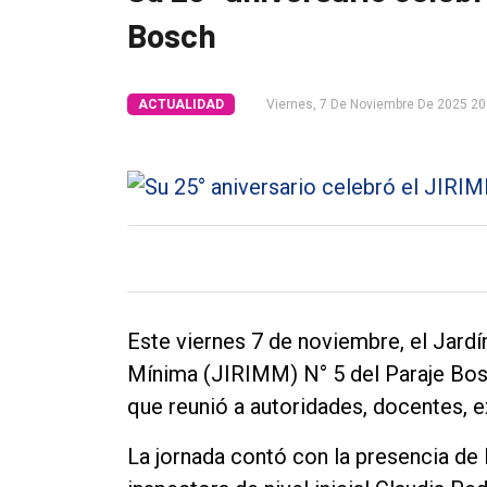
Bosch
Tendencia
Int.
ACTUALIDAD
Viernes, 7 De Noviembre De 2025 20
General
Política
Cultura
Entrevistas
Rural
Deportes
Este viernes 7 de noviembre, el Jardín
Fúnebres
Mínima (JIRIMM) N° 5 del Paraje Bosc
Edición
que reunió a autoridades, docentes, e
Empresa
La jornada contó con la presencia de l
Nosotros