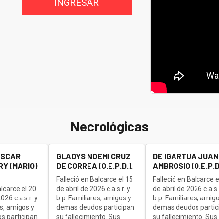
INGRESAR
Necrológicas
OSCAR
GLADYS NOEMÍ CRUZ
DE IGARTUA JUAN
Y (MARIO)
DE CORREA (Q.E.P.D.).
AMBROSIO (Q.E.P.D.
Falleció en Balcarce el 15
Falleció en Balcarce e
alcarce el 20
de abril de 2026 c.a.s.r. y
de abril de 2026 c.a.s.r
26 c.a.s.r. y
b.p. Familiares, amigos y
b.p. Familiares, amigo
es, amigos y
demas deudos participan
demas deudos partic
s participan
su fallecimiento. Sus
su fallecimiento. Sus