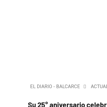
El
único
DIARIO
de
EL DIARIO - BALCARCE
ACTUA
Balcarce
Su 25° aniversario celebr
Inicio