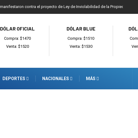
 manifestaron contra el proyecto de Ley de Inviolabilidad de la Propiedad Priv
DÓLAR OFICIAL
DÓLAR BLUE
DÓL
Compra: $1470
Compra: $1510
Comp
Venta: $1520
Venta: $1530
Ven
DEPORTES
NACIONALES
MÁS