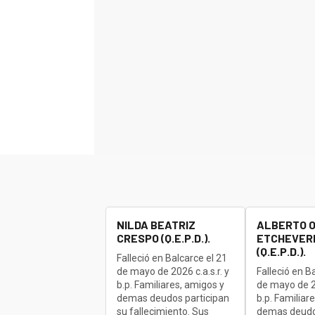
NILDA BEATRIZ
ALBERTO 
CRESPO (Q.E.P.D.).
ETCHEVERR
(Q.E.P.D.).
Falleció en Balcarce el 21
de mayo de 2026 c.a.s.r. y
Falleció en B
b.p. Familiares, amigos y
de mayo de 20
demas deudos participan
b.p. Familiar
su fallecimiento. Sus
demas deudo