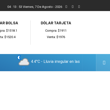
ada
Reino recibió a instituciones y confirmó gestiones para suma
04
:
13
:
54
Viernes, 7 De Agosto - 2026
AR BOLSA
DÓLAR TARJETA
ra: $1518.1
Compra: $1911
ta: $1520.4
Venta: $1976
4.4°C - Lluvia irregular en las
cercanías