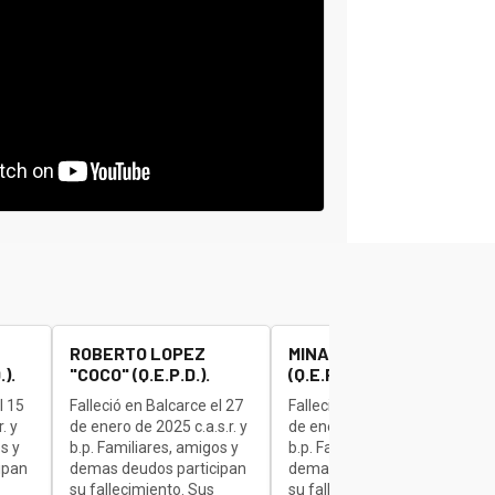
ROBERTO LOPEZ
MINAUDO JOSE "BETA"
).
"COCO" (Q.E.P.D.).
(Q.E.P.D.).
l 15
Falleció en Balcarce el 27
Falleció en Balcarce el 27
. y
de enero de 2025 c.a.s.r. y
de enero de 2025 c.a.s.r. y
s y
b.p. Familiares, amigos y
b.p. Familiares, amigos y
ipan
demas deudos participan
demas deudos participan
su fallecimiento. Sus
su fallecimiento. Sus