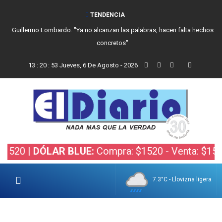
TENDENCIA
Guillermo Lombardo: "Ya no alcanzan las palabras, hacen falta hechos
concretos"
13
:
20
:
53
Jueves, 6 De Agosto - 2026
0 |
DÓLAR BLUE:
Compra: $1520 - Venta: $1540 |
D
7.3°C - Llovizna ligera