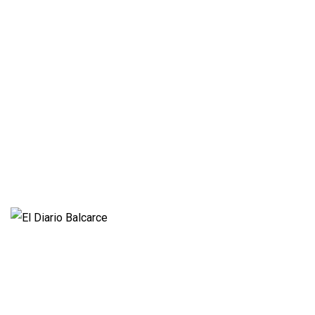
Policiales
Política
Cultura y Espectáculos
Rural
Deportes
Opinión
Entrevistas
Videos
Fúnebres
Nacionales
Propietario:
Imagen Balcarce SRL