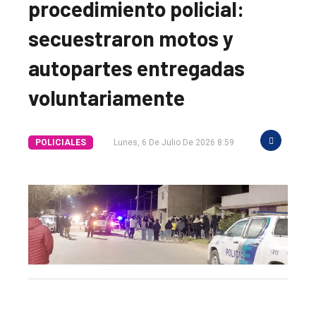
procedimiento policial:
secuestraron motos y
autopartes entregadas
voluntariamente
POLICIALES
Lunes, 6 De Julio De 2026 8:59
El
único
DIARIO
de
Balcarce
Inicio