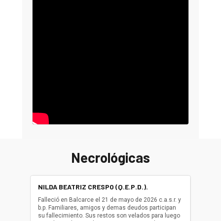
Necrológicas
NILDA BEATRIZ CRESPO (Q.E.P.D.).
ALBER
(Q.E.P.
Falleció en Balcarce el 21 de mayo de 2026 c.a.s.r. y
b.p. Familiares, amigos y demas deudos participan
Falleció
su fallecimiento. Sus restos son velados para luego
b.p. Fa