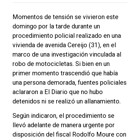
Tendencia
Momentos de tensión se vivieron este
Int.
domingo por la tarde durante un
General
procedimiento policial realizado en una
Política
vivienda de avenida Cereijo (31), en el
Cultura
marco de una investigación vinculada al
robo de motocicletas. Si bien en un
Entrevistas
primer momento trascendió que había
Rural
una persona demorada, fuentes policiales
Deportes
aclararon a El Diario que no hubo
detenidos ni se realizó un allanamiento.
Fúnebres
Edición
Según indicaron, el procedimiento se
Empresa
llevó adelante de manera urgente por
disposición del fiscal Rodolfo Moure con
Nosotros