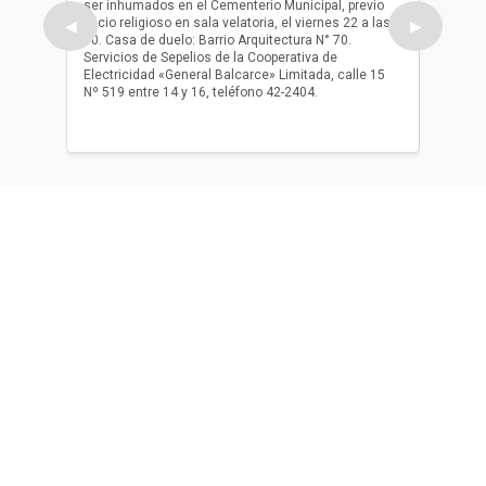
ser inhumados en el Cementerio Municipal, previo
su fall
oficio religioso en sala velatoria, el viernes 22 a las
ser inh
◀
▶
10. Casa de duelo: Barrio Arquitectura N° 70.
oficio r
Servicios de Sepelios de la Cooperativa de
las 17.
Electricidad «General Balcarce» Limitada, calle 15
Sepelios
Nº 519 entre 14 y 16, teléfono 42-2404.
Balcarce
teléfon
Acerca de nosotros
El único diario de Balcarce de aparición en papel y en
formato digital. Nuestro compromiso es informar con la
verdad, con información chequeada, sin tergiversación y
con compromiso con el ciudadano.