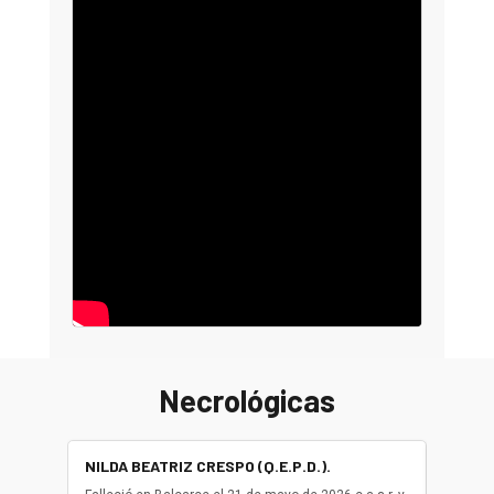
Necrológicas
NILDA BEATRIZ CRESPO (Q.E.P.D.).
ALBER
(Q.E.P.