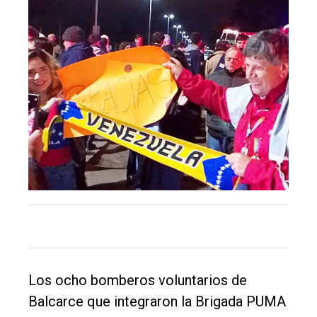
DIARIO
de
Balcarce
Inicio
Tendencia
Int.
General
Política
Cultura
Entrevistas
Los ocho bomberos voluntarios de
Rural
Balcarce que integraron la Brigada PUMA
Deportes