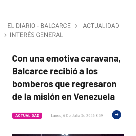
EL DIARIO - BALCARCE
ACTUALIDAD
INTERÉS GENERAL
Con una emotiva caravana,
Balcarce recibió a los
bomberos que regresaron
de la misión en Venezuela
ACTUALIDAD
Lunes, 6 De Julio De 2026 8:59
El
único