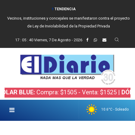
TENDENCIA
Vecinos, instituciones y concejales se manifestaron contra el proyecto
de Ley de Inviolabilidad de la Propiedad Privada
17
:
05
:
41
Viernes, 7 De Agosto - 2026
BLUE:
Compra: $1505 - Venta: $1525 |
DÓLAR BOL
10.6°C - Soleado