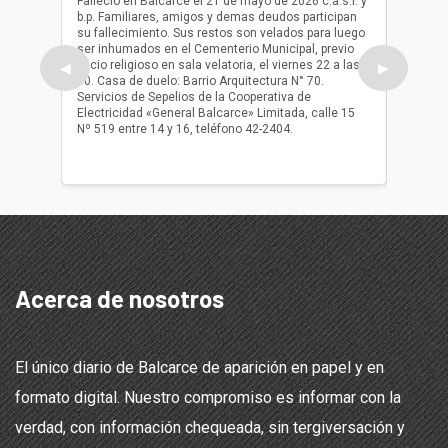
Falleció en Balcarce el 21 de mayo de 2026 c.a.s.r. y
b.p. Familiares, amigos y demas deudos participan
Falleció
su fallecimiento. Sus restos son velados para luego
b.p. Fa
ser inhumados en el Cementerio Municipal, previo
su fall
oficio religioso en sala velatoria, el viernes 22 a las
ser inh
◀
▶
10. Casa de duelo: Barrio Arquitectura N° 70.
oficio r
Servicios de Sepelios de la Cooperativa de
las 17.
Electricidad «General Balcarce» Limitada, calle 15
Sepelios
Nº 519 entre 14 y 16, teléfono 42-2404.
Balcarce
teléfon
Acerca de nosotros
El único diario de Balcarce de aparición en papel y en
formato digital. Nuestro compromiso es informar con la
verdad, con información chequeada, sin tergiversación y