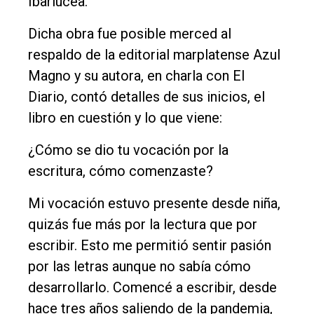
Ibarlucea.
Balcarce
Dicha obra fue posible merced al
Inicio
respaldo de la editorial marplatense Azul
Tendencia
Magno y su autora, en charla con El
Diario, contó detalles de sus inicios, el
Int.
libro en cuestión y lo que viene:
General
Política
¿Cómo se dio tu vocación por la
escritura, cómo comenzaste?
Cultura
Entrevistas
Mi vocación estuvo presente desde niña,
quizás fue más por la lectura que por
Rural
escribir. Esto me permitió sentir pasión
Deportes
por las letras aunque no sabía cómo
Fúnebres
desarrollarlo. Comencé a escribir, desde
hace tres años saliendo de la pandemia,
Edición