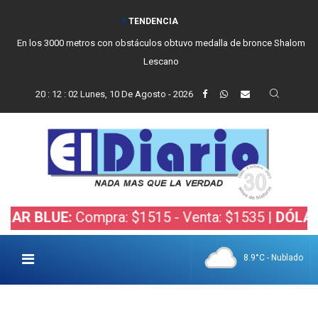
TENDENCIA
En los 3000 metros con obstáculos obtuvo medalla de bronce Shalom
Lescano
20
:
12
:
03
Lunes, 10 De Agosto - 2026
UE:
Compra: $1515 - Venta: $1535 |
DÓLAR BOLSA
8.9°C - Nublado