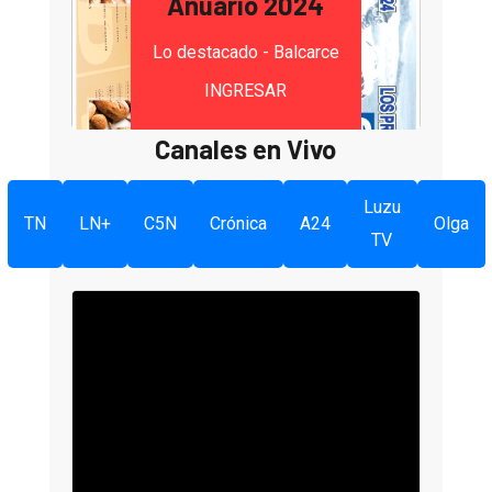
Anuario 2024
Lo destacado - Balcarce
INGRESAR
Canales en Vivo
Luzu
TN
LN+
C5N
Crónica
A24
Olga
TV