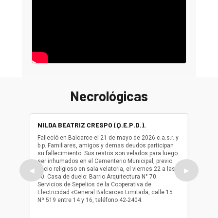
Necrológicas
NILDA BEATRIZ CRESPO (Q.E.P.D.).
ALBER
(Q.E.P.
Falleció en Balcarce el 21 de mayo de 2026 c.a.s.r. y
b.p. Familiares, amigos y demas deudos participan
Falleció
su fallecimiento. Sus restos son velados para luego
b.p. Fa
ser inhumados en el Cementerio Municipal, previo
su fall
oficio religioso en sala velatoria, el viernes 22 a las
ser inh
◀
▶
10. Casa de duelo: Barrio Arquitectura N° 70.
oficio r
Servicios de Sepelios de la Cooperativa de
las 17.
Electricidad «General Balcarce» Limitada, calle 15
Sepelios
Nº 519 entre 14 y 16, teléfono 42-2404.
Balcarce
teléfon