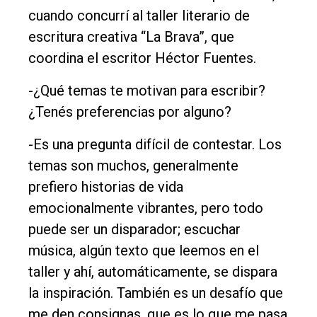
cuando concurrí al taller literario de
Empresa
escritura creativa “La Brava”, que
Nosotros
coordina el escritor Héctor Fuentes.
Contacto
-¿Qué temas te motivan para escribir?
¿Tenés preferencias por alguno?
-Es una pregunta difícil de contestar. Los
temas son muchos, generalmente
prefiero historias de vida
emocionalmente vibrantes, pero todo
puede ser un disparador; escuchar
música, algún texto que leemos en el
taller y ahí, automáticamente, se dispara
la inspiración. También es un desafío que
me den consignas, que es lo que me pasa