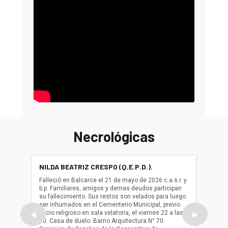
Necrológicas
NILDA BEATRIZ CRESPO (Q.E.P.D.).
ALBER
(Q.E.P.
Falleció en Balcarce el 21 de mayo de 2026 c.a.s.r. y
b.p. Familiares, amigos y demas deudos participan
Falleció
su fallecimiento. Sus restos son velados para luego
b.p. Fa
ser inhumados en el Cementerio Municipal, previo
su fall
oficio religioso en sala velatoria, el viernes 22 a las
ser inh
◀
▶
10. Casa de duelo: Barrio Arquitectura N° 70.
oficio r