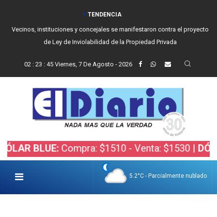
TENDENCIA
Vecinos, instituciones y concejales se manifestaron contra el proyecto
de Ley de Inviolabilidad de la Propiedad Privada
02
:
23
:
45
Viernes, 7 De Agosto - 2026
 BLUE:
Compra: $1510 - Venta: $1530 |
DÓLAR BO
5.2°C - Parcialmente nublado