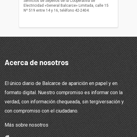
Servicios de Sepelios de la Cooperativa de
las 17.
Electricidad «General Balcarce» Limitada, calle 15
Sepelios
Nº 519 entre 14 y 16, teléfono 42-2404.
Balcarce
teléfon
Acerca de nosotros
El único diario de Balcarce de aparición en papel y en
formato digital. Nuestro compromiso es informar con la
verdad, con información chequeada, sin tergiversación y
con compromiso con el ciudadano.
Más sobre nosotros