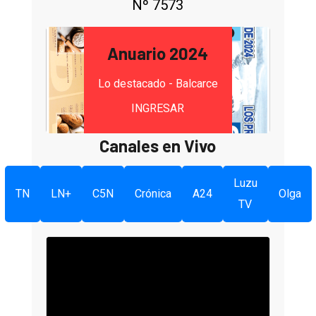
Nº 7573
Anuario 2024
Lo destacado - Balcarce
INGRESAR
Canales en Vivo
Luzu
TN
LN+
C5N
Crónica
A24
Olga
TV