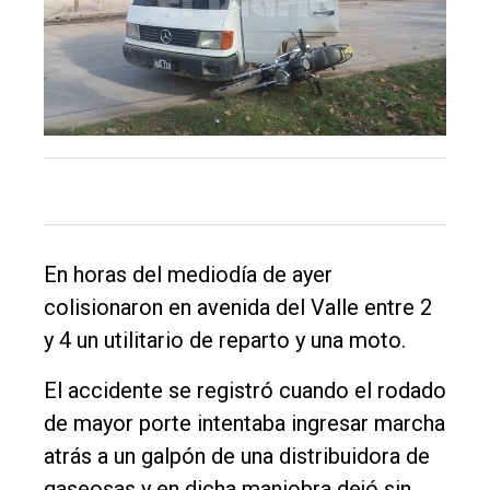
Tendencia
Int.
General
Política
Cultura
Entrevistas
Rural
En horas del mediodía de ayer
colisionaron en avenida del Valle entre 2
Deportes
y 4 un utilitario de reparto y una moto.
Fúnebres
El accidente se registró cuando el rodado
Edición
de mayor porte intentaba ingresar marcha
Empresa
atrás a un galpón de una distribuidora de
Nosotros
gaseosas y en dicha maniobra dejó sin