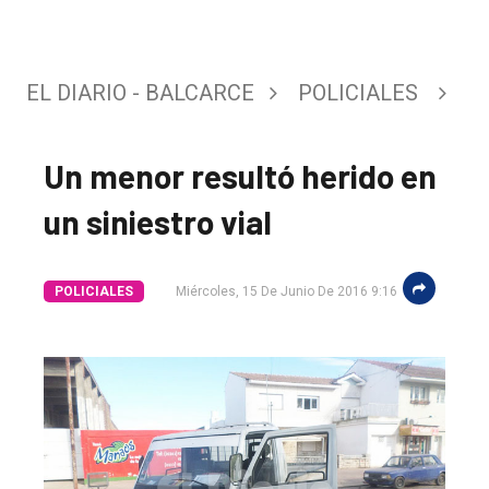
EL DIARIO - BALCARCE
POLICIALES
Un menor resultó herido en
un siniestro vial
El
POLICIALES
Miércoles, 15 De Junio De 2016 9:16
único
DIARIO
de
Balcarce
Inicio