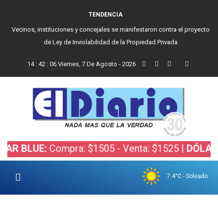
TENDENCIA
Vecinos, instituciones y concejales se manifestaron contra el proyecto
de Ley de Inviolabilidad de la Propiedad Privada
14
:
42
:
07
Viernes, 7 De Agosto - 2026
UE:
Compra: $1505 - Venta: $1525 |
DÓLAR BOLSA
7.4°C - Soleado