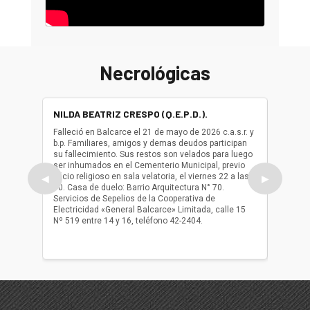
Necrológicas
NILDA BEATRIZ CRESPO (Q.E.P.D.).
ALBER
(Q.E.P.
Falleció en Balcarce el 21 de mayo de 2026 c.a.s.r. y
b.p. Familiares, amigos y demas deudos participan
Falleció
su fallecimiento. Sus restos son velados para luego
b.p. Fa
ser inhumados en el Cementerio Municipal, previo
su fall
oficio religioso en sala velatoria, el viernes 22 a las
ser inh
◀
▶
10. Casa de duelo: Barrio Arquitectura N° 70.
oficio r
Servicios de Sepelios de la Cooperativa de
las 17.
Electricidad «General Balcarce» Limitada, calle 15
Sepelios
Nº 519 entre 14 y 16, teléfono 42-2404.
Balcarce
teléfon