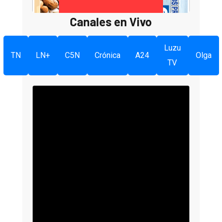
Canales en Vivo
Luzu
TN
LN+
C5N
Crónica
A24
Olga
TV