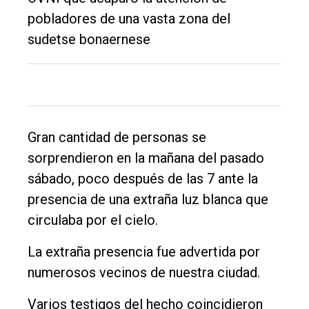
pobladores de una vasta zona del
sudetse bonaernese
El
único
DIARIO
de
Balcarce
Gran cantidad de personas se
sorprendieron en la mañana del pasado
Inicio
sábado, poco después de las 7 ante la
Tendencia
presencia de una extraña luz blanca que
circulaba por el cielo.
Int.
General
La extraña presencia fue advertida por
Política
numerosos vecinos de nuestra ciudad.
Cultura
Varios testigos del hecho coincidieron