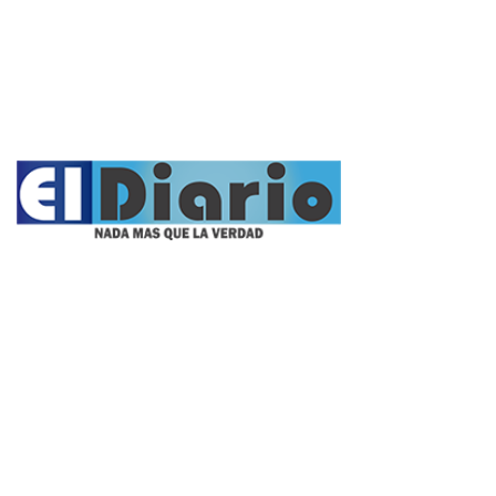
Entrevistas
Videos
Fúnebres
Nacionales
Propietario:
Imagen Balcarce SRL
Director:
José Roberto Simonetta