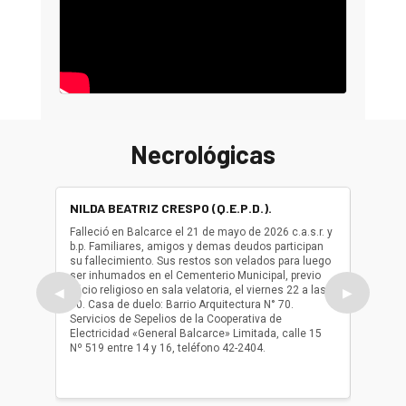
Necrológicas
NILDA BEATRIZ CRESPO (Q.E.P.D.).
ALBER
(Q.E.P.
Falleció en Balcarce el 21 de mayo de 2026 c.a.s.r. y
b.p. Familiares, amigos y demas deudos participan
Falleció
su fallecimiento. Sus restos son velados para luego
b.p. Fa
ser inhumados en el Cementerio Municipal, previo
su fall
oficio religioso en sala velatoria, el viernes 22 a las
ser inh
◀
▶
10. Casa de duelo: Barrio Arquitectura N° 70.
oficio r
Servicios de Sepelios de la Cooperativa de
las 17.
Electricidad «General Balcarce» Limitada, calle 15
Sepelios
Nº 519 entre 14 y 16, teléfono 42-2404.
Balcarce
teléfon