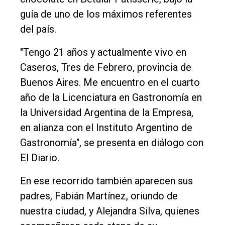
de
guía de uno de los máximos referentes
Balcarce
del país.
Inicio
"Tengo 21 años y actualmente vivo en
Tendencia
Caseros, Tres de Febrero, provincia de
Int.
Buenos Aires. Me encuentro en el cuarto
General
año de la Licenciatura en Gastronomía en
la Universidad Argentina de la Empresa,
Política
en alianza con el Instituto Argentino de
Cultura
Gastronomía", se presenta en diálogo con
Entrevistas
El Diario.
Rural
En ese recorrido también aparecen sus
Deportes
padres, Fabián Martínez, oriundo de
nuestra ciudad, y Alejandra Silva, quienes
Fúnebres