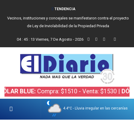
TENDENCIA
Vecinos, instituciones y concejales se manifestaron contra el proyecto
de Ley de Inviolabilidad de la Propiedad Privada
04
:
45
:
15
Viernes, 7 De Agosto - 2026
LUE:
Compra: $1510 - Venta: $1530 |
DÓLAR BOLS
4.4°C - Lluvia irregular en las cercanías