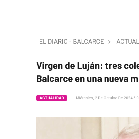
Tendencia
Int.
General
EL DIARIO - BALCARCE
ACTUAL
Política
Cultura
Virgen de Luján: tres col
Entrevistas
Balcarce en una nueva m
Rural
Deportes
ACTUALIDAD
Miércoles, 2 De Octubre De 2024 6:
Fúnebres
Edición
Empresa
Nosotros