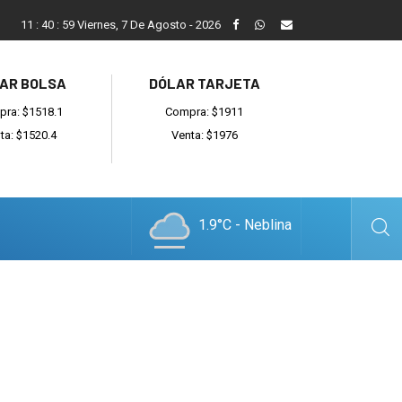
ada
Reino recibió a instituciones y confirmó gestiones para sumar
11
:
41
:
00
Viernes, 7 De Agosto - 2026
AR BOLSA
DÓLAR TARJETA
ra: $1518.1
Compra: $1911
ta: $1520.4
Venta: $1976
1.9°C - Neblina