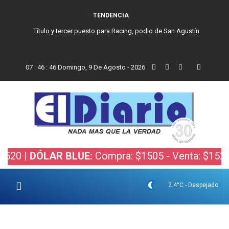
TENDENCIA
Título y tercer puesto para Racing, podio de San Agustín
07
:
46
:
46
Domingo, 9 De Agosto - 2026
|
DÓLAR BLUE:
Compra: $1505 - Venta: $1525 |
DÓ
2.4°C - Despejado