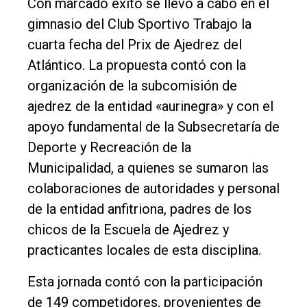
Con marcado éxito se llevó a cabo en el
El
gimnasio del Club Sportivo Trabajo la
único
cuarta fecha del Prix de Ajedrez del
DIARIO
Atlántico. La propuesta contó con la
de
organización de la subcomisión de
Balcarce
ajedrez de la entidad «aurinegra» y con el
apoyo fundamental de la Subsecretaría de
Inicio
Deporte y Recreación de la
Tendencia
Municipalidad, a quienes se sumaron las
Int.
colaboraciones de autoridades y personal
General
de la entidad anfitriona, padres de los
chicos de la Escuela de Ajedrez y
Política
practicantes locales de esta disciplina.
Cultura
Esta jornada contó con la participación
Entrevistas
de 149 competidores, provenientes de