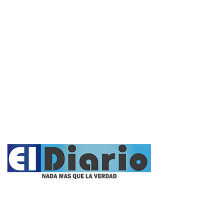
Policiales
Política
Cultura y Espectáculos
Rural
Deportes
Opinión
Entrevistas
Videos
Fúnebres
Nacionales
Propietario: