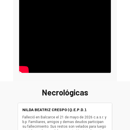
Necrológicas
NILDA BEATRIZ CRESPO (Q.E.P.D.).
ALBER
(Q.E.P.
Falleció en Balcarce el 21 de mayo de 2026 c.a.s.r. y
b.p. Familiares, amigos y demas deudos participan
Falleció
su fallecimiento. Sus restos son velados para luego
b.p. Fa