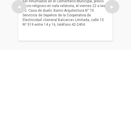
ser inhumados en el Cementerio Municipal, previo
su fall
oficio religioso en sala velatoria, el viernes 22 a las
ser inh
◀
▶
10. Casa de duelo: Barrio Arquitectura N° 70.
oficio r
Servicios de Sepelios de la Cooperativa de
las 17.
Electricidad «General Balcarce» Limitada, calle 15
Sepelios
Nº 519 entre 14 y 16, teléfono 42-2404.
Balcarce
teléfon
Acerca de nosotros
El único diario de Balcarce de aparición en papel y en
formato digital. Nuestro compromiso es informar con la
verdad, con información chequeada, sin tergiversación y
con compromiso con el ciudadano.