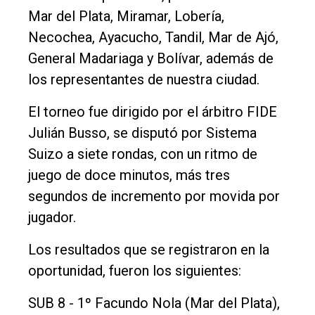
Rural
Mar del Plata, Miramar, Lobería,
Deportes
Necochea, Ayacucho, Tandil, Mar de Ajó,
General Madariaga y Bolívar, además de
Fúnebres
los representantes de nuestra ciudad.
Edición
Empresa
El torneo fue dirigido por el árbitro FIDE
Julián Busso, se disputó por Sistema
Nosotros
Suizo a siete rondas, con un ritmo de
Contacto
juego de doce minutos, más tres
segundos de incremento por movida por
jugador.
Los resultados que se registraron en la
oportunidad, fueron los siguientes:
SUB 8 - 1º Facundo Nola (Mar del Plata),