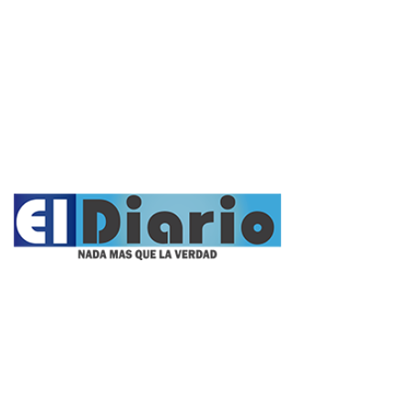
Rural
Deportes
Opinión
Entrevistas
Videos
Fúnebres
Nacionales
Propietario:
Imagen Balcarce SRL