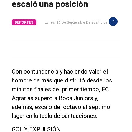
escaló una posición
DEPORTES
Lunes, 16 De Septiembre De 2024 5:59
Con contundencia y haciendo valer el
hombre de más que disfrutó desde los
minutos finales del primer tiempo, FC
Agrarias superó a Boca Juniors y,
además, escaló del octavo al séptimo
El
lugar en la tabla de puntuaciones.
único
GOL Y EXPULSIÓN