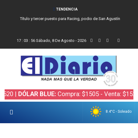
TENDENCIA
Título y tercer puesto para Racing, podio de San Agustín
17
:
03
:
56
Sábado, 8 De Agosto - 2026
 |
DÓLAR BLUE:
Compra: $1505 - Venta: $1525 |
DÓ
8.4°C - Soleado