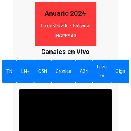
Anuario 2024
Lo destacado - Balcarce
INGRESAR
Canales en Vivo
Luzu
TN
LN+
C5N
Crónica
A24
Olga
TV