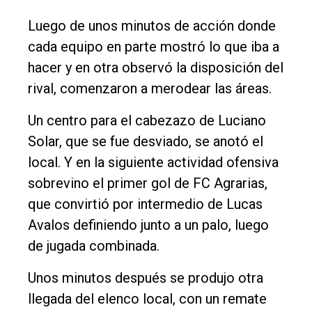
DIARIO
de
Luego de unos minutos de acción donde
Balcarce
cada equipo en parte mostró lo que iba a
hacer y en otra observó la disposición del
Inicio
rival, comenzaron a merodear las áreas.
Tendencia
Un centro para el cabezazo de Luciano
Int.
Solar, que se fue desviado, se anotó el
General
local. Y en la siguiente actividad ofensiva
sobrevino el primer gol de FC Agrarias,
Política
que convirtió por intermedio de Lucas
Cultura
Avalos definiendo junto a un palo, luego
Entrevistas
de jugada combinada.
Rural
Unos minutos después se produjo otra
Deportes
llegada del elenco local, con un remate