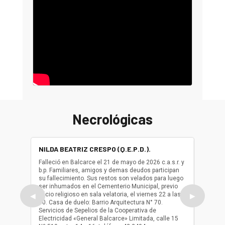
Necrológicas
NILDA BEATRIZ CRESPO (Q.E.P.D.).
ALBER
(Q.E.P.
Falleció en Balcarce el 21 de mayo de 2026 c.a.s.r. y
b.p. Familiares, amigos y demas deudos participan
Falleció
su fallecimiento. Sus restos son velados para luego
b.p. Fa
ser inhumados en el Cementerio Municipal, previo
su fall
oficio religioso en sala velatoria, el viernes 22 a las
ser inh
◀
▶
10. Casa de duelo: Barrio Arquitectura N° 70.
oficio r
Servicios de Sepelios de la Cooperativa de
las 17.
Electricidad «General Balcarce» Limitada, calle 15
Sepelios