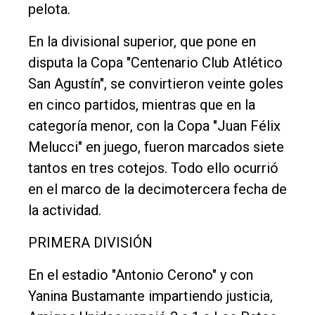
Política
pelota.
Cultura
En la divisional superior, que pone en
Entrevistas
disputa la Copa "Centenario Club Atlético
Rural
San Agustín", se convirtieron veinte goles
en cinco partidos, mientras que en la
Deportes
categoría menor, con la Copa "Juan Félix
Fúnebres
Melucci" en juego, fueron marcados siete
Edición
tantos en tres cotejos. Todo ello ocurrió
Empresa
en el marco de la decimotercera fecha de
Nosotros
la actividad.
Contacto
PRIMERA DIVISIÓN
En el estadio "Antonio Cerono" y con
Yanina Bustamante impartiendo justicia,