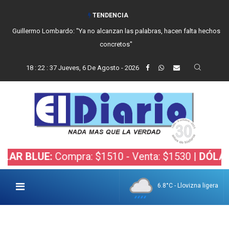
TENDENCIA
Guillermo Lombardo: "Ya no alcanzan las palabras, hacen falta hechos
concretos"
18
:
22
:
38
Jueves, 6 De Agosto - 2026
LUE:
Compra: $1510 - Venta: $1530 |
DÓLAR BOLS
6.8°C - Llovizna ligera