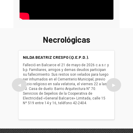
Necrológicas
NILDA BEATRIZ CRESPO (Q.E.P.D.).
ALBER
(Q.E.P.
Falleció en Balcarce el 21 de mayo de 2026 c.a.s.r. y
b.p. Familiares, amigos y demas deudos participan
Falleció
su fallecimiento. Sus restos son velados para luego
b.p. Fa
ser inhumados en el Cementerio Municipal, previo
su fall
oficio religioso en sala velatoria, el viernes 22 a las
ser inh
◀
▶
10. Casa de duelo: Barrio Arquitectura N° 70.
oficio r
Servicios de Sepelios de la Cooperativa de
las 17.
Electricidad «General Balcarce» Limitada, calle 15
Sepelios
Nº 519 entre 14 y 16, teléfono 42-2404.
Balcarce
teléfon