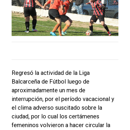
El
único
DIARIO
de
Balcarce
Regresó la actividad de la Liga
Balcarceña de Fútbol luego de
Inicio
aproximadamente un mes de
interrupción, por el período vacacional y
Tendencia
el clima adverso suscitado sobre la
Int.
ciudad, por lo cual los certámenes
General
femeninos volvieron a hacer circular la