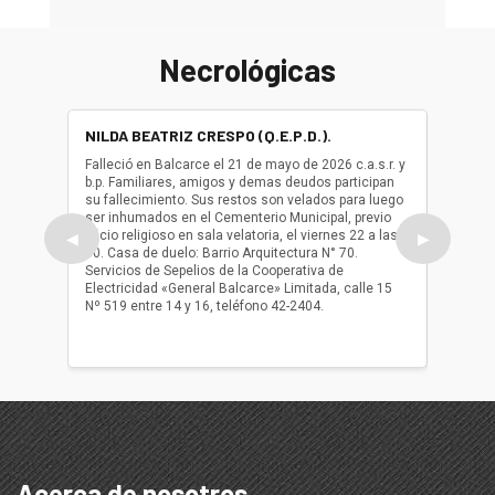
Necrológicas
NILDA BEATRIZ CRESPO (Q.E.P.D.).
ALBER
(Q.E.P.
Falleció en Balcarce el 21 de mayo de 2026 c.a.s.r. y
b.p. Familiares, amigos y demas deudos participan
Falleció
su fallecimiento. Sus restos son velados para luego
b.p. Fa
ser inhumados en el Cementerio Municipal, previo
su fall
oficio religioso en sala velatoria, el viernes 22 a las
ser inh
◀
▶
10. Casa de duelo: Barrio Arquitectura N° 70.
oficio r
Servicios de Sepelios de la Cooperativa de
las 17.
Electricidad «General Balcarce» Limitada, calle 15
Sepelios
Nº 519 entre 14 y 16, teléfono 42-2404.
Balcarce
teléfon
Acerca de nosotros