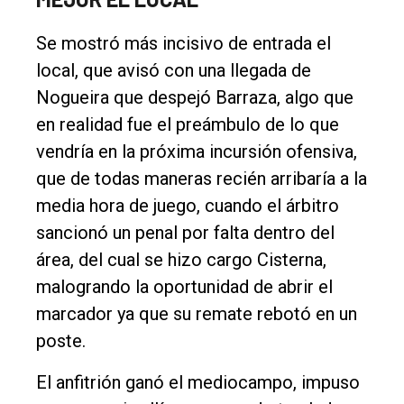
único
DIARIO
Se mostró más incisivo de entrada el
de
local, que avisó con una llegada de
Balcarce
Nogueira que despejó Barraza, algo que
en realidad fue el preámbulo de lo que
Inicio
vendría en la próxima incursión ofensiva,
que de todas maneras recién arribaría a la
Tendencia
media hora de juego, cuando el árbitro
Int.
sancionó un penal por falta dentro del
General
área, del cual se hizo cargo Cisterna,
Política
malogrando la oportunidad de abrir el
Cultura
marcador ya que su remate rebotó en un
poste.
Entrevistas
Rural
El anfitrión ganó el mediocampo, impuso