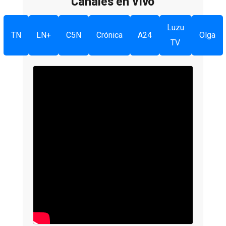
Canales en Vivo
Luzu
TN
LN+
C5N
Crónica
A24
Olga
TV