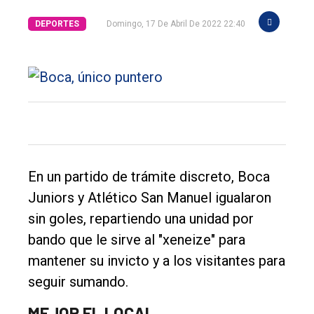
DEPORTES
Domingo, 17 De Abril De 2022 22:40
En un partido de trámite discreto, Boca
Juniors y Atlético San Manuel igualaron
sin goles, repartiendo una unidad por
bando que le sirve al "xeneize" para
mantener su invicto y a los visitantes para
seguir sumando.
El
MEJOR EL LOCAL