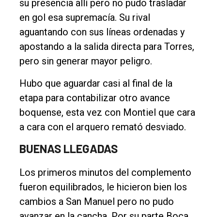
su presencia allí pero no pudo trasladar
Deportes
en gol esa supremacía. Su rival
Fúnebres
aguantando con sus líneas ordenadas y
Edición
apostando a la salida directa para Torres,
Empresa
pero sin generar mayor peligro.
Nosotros
Hubo que aguardar casi al final de la
Contacto
etapa para contabilizar otro avance
boquense, esta vez con Montiel que cara
a cara con el arquero remató desviado.
BUENAS LLEGADAS
Los primeros minutos del complemento
fueron equilibrados, le hicieron bien los
cambios a San Manuel pero no pudo
avanzar en la cancha. Por su parte Boca