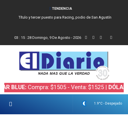
TENDENCIA
Título y tercer puesto para Racing, podio de San Agustín
03
:
15
:
29
Domingo, 9 De Agosto - 2026
UE:
Compra: $1505 - Venta: $1525 |
DÓLAR BOLSA
1.9°C - Despejado