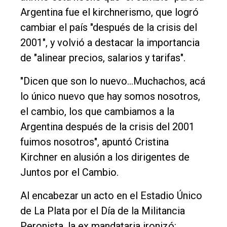
Entrevistas
Argentina fue el kirchnerismo, que logró
Rural
cambiar el país "después de la crisis del
Deportes
2001", y volvió a destacar la importancia
de "alinear precios, salarios y tarifas".
Fúnebres
Edición
"Dicen que son lo nuevo...Muchachos, acá
Empresa
lo único nuevo que hay somos nosotros,
el cambio, los que cambiamos a la
Nosotros
Argentina después de la crisis del 2001
Contacto
fuimos nosotros", apuntó Cristina
Kirchner en alusión a los dirigentes de
Juntos por el Cambio.
Al encabezar un acto en el Estadio Único
de La Plata por el Día de la Militancia
Peronista, la ex mandataria ironizó: