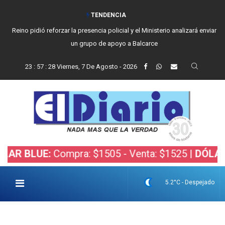
TENDENCIA
Reino pidió reforzar la presencia policial y el Ministerio analizará enviar
un grupo de apoyo a Balcarce
23
:
57
:
29
Viernes, 7 De Agosto - 2026
UE:
Compra: $1505 - Venta: $1525 |
DÓLAR BOLSA
5.2°C - Despejado