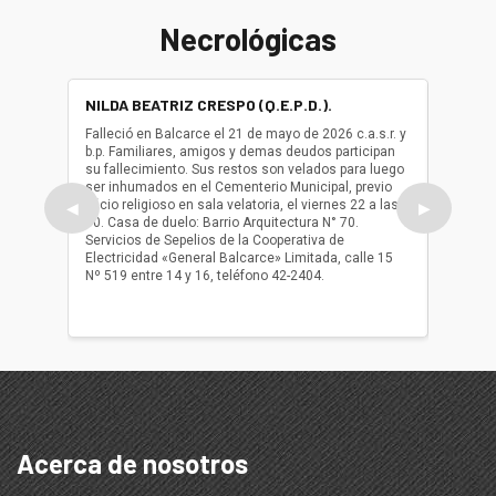
Necrológicas
NILDA BEATRIZ CRESPO (Q.E.P.D.).
ALBER
(Q.E.P.
Falleció en Balcarce el 21 de mayo de 2026 c.a.s.r. y
b.p. Familiares, amigos y demas deudos participan
Falleció
su fallecimiento. Sus restos son velados para luego
b.p. Fa
ser inhumados en el Cementerio Municipal, previo
su fall
oficio religioso en sala velatoria, el viernes 22 a las
ser inh
◀
▶
10. Casa de duelo: Barrio Arquitectura N° 70.
oficio r
Servicios de Sepelios de la Cooperativa de
las 17.
Electricidad «General Balcarce» Limitada, calle 15
Sepelios
Nº 519 entre 14 y 16, teléfono 42-2404.
Balcarce
teléfon
Acerca de nosotros