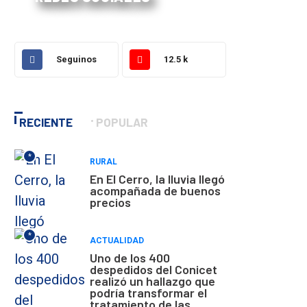
Seguinos
12.5 k
RECIENTE
POPULAR
*
RURAL
En El Cerro, la lluvia llegó
acompañada de buenos
precios
*
ACTUALIDAD
Uno de los 400
despedidos del Conicet
realizó un hallazgo que
podría transformar el
tratamiento de las