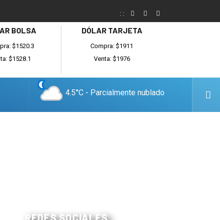
:
:
AR BOLSA
DÓLAR TARJETA
ra: $1520.3
Compra: $1911
ta: $1528.1
Venta: $1976
4.5°C - Parcialmente nublado
REDES SOCIALES