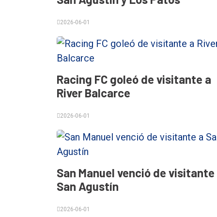
Tendencia
Int.
2026-06-01
General
Política
Cultura
Racing FC goleó de visitante a
Entrevistas
River Balcarce
Rural
2026-06-01
Deportes
Fúnebres
Edición
San Manuel venció de visitante
Empresa
San Agustín
Nosotros
2026-06-01
Contacto