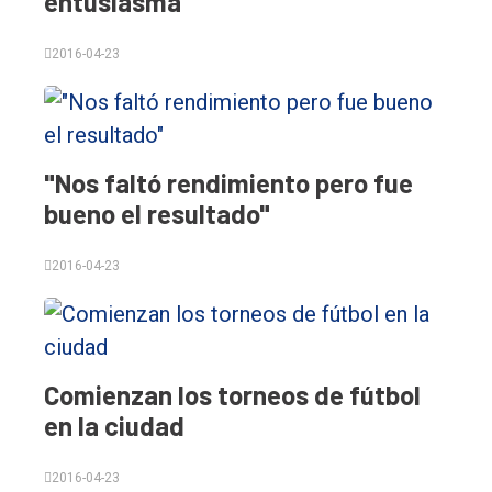
entusiasma
2016-04-23
"Nos faltó rendimiento pero fue
El
bueno el resultado"
único
DIARIO
2016-04-23
de
Balcarce
Inicio
Comienzan los torneos de fútbol
Tendencia
en la ciudad
Int.
2016-04-23