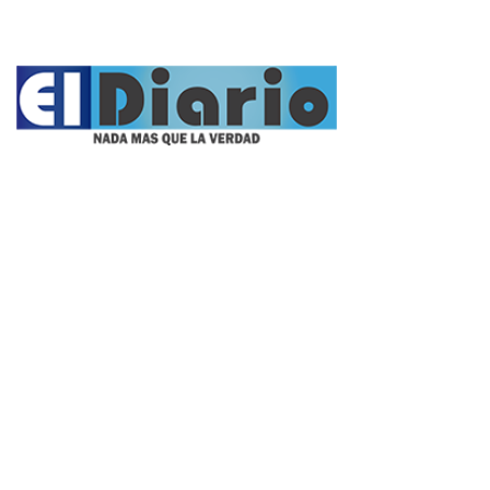
Nacionales
Propietario:
Imagen Balcarce SRL
Director:
José Roberto Simonetta
Número: