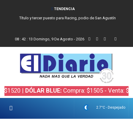
TENDENCIA
San Cayetano, el trabajo y una nueva etapa para la comunidad católica
de Balcarce
08
:
42
:
14
Domingo, 9 De Agosto - 2026
20 |
DÓLAR BLUE:
Compra: $1505 - Venta: $1525 |
2.7°C - Despejado