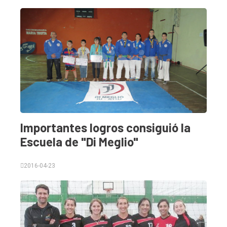
General
Política
Cultura
Entrevistas
Rural
Deportes
Fúnebres
Importantes logros consiguió la
Edición
Escuela de "Di Meglio"
Empresa
2016-04-23
Nosotros
Contacto