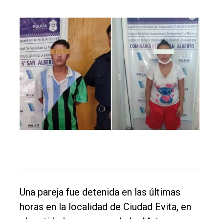
Balcarce
Inicio
Tendencia
Int.
General
Política
Cultura
Entrevistas
Rural
Deportes
Una pareja fue detenida en las últimas
Fúnebres
horas en la localidad de Ciudad Evita, en