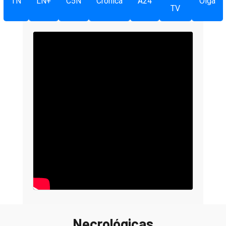
TN
LN+
C5N
Crónica
A24
Olga
TV
Necrológicas