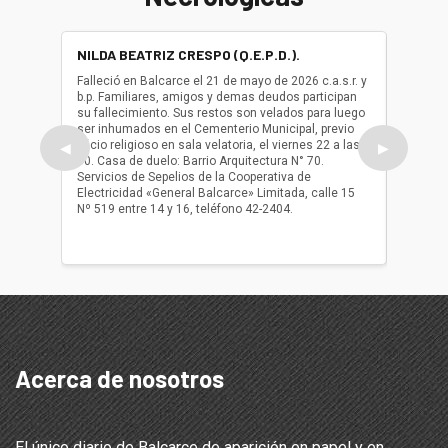
NILDA BEATRIZ CRESPO (Q.E.P.D.).
ALBER
(Q.E.P.
Falleció en Balcarce el 21 de mayo de 2026 c.a.s.r. y
b.p. Familiares, amigos y demas deudos participan
Falleció
su fallecimiento. Sus restos son velados para luego
b.p. Fa
ser inhumados en el Cementerio Municipal, previo
su fall
oficio religioso en sala velatoria, el viernes 22 a las
ser inh
◀
▶
10. Casa de duelo: Barrio Arquitectura N° 70.
oficio r
Servicios de Sepelios de la Cooperativa de
las 17.
Electricidad «General Balcarce» Limitada, calle 15
Sepelios
Nº 519 entre 14 y 16, teléfono 42-2404.
Balcarce
teléfon
Acerca de nosotros
El único diario de Balcarce de aparición en papel y en