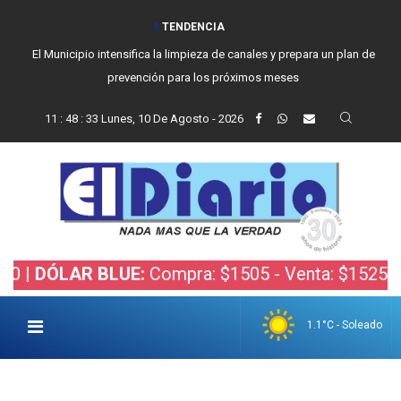
TENDENCIA
El Municipio intensifica la limpieza de canales y prepara un plan de
prevención para los próximos meses
11
:
48
:
33
Lunes, 10 De Agosto - 2026
LAR BLUE:
Compra: $1505 - Venta: $1525 |
DÓLAR
1.1°C - Soleado