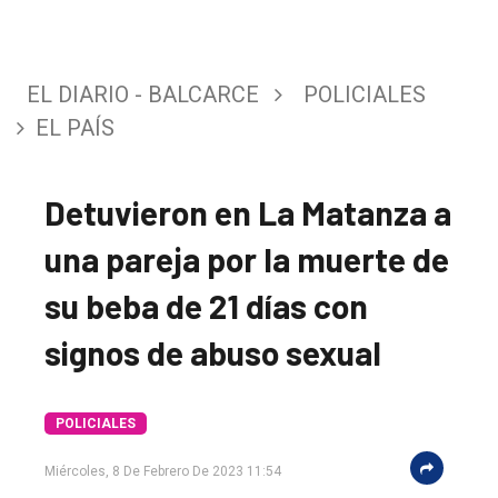
EL DIARIO - BALCARCE
POLICIALES
EL PAÍS
Detuvieron en La Matanza a
una pareja por la muerte de
su beba de 21 días con
signos de abuso sexual
El
único
POLICIALES
DIARIO
Miércoles, 8 De Febrero De 2023 11:54
de