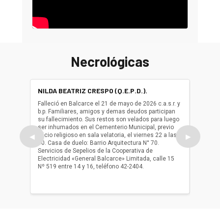
Necrológicas
NILDA BEATRIZ CRESPO (Q.E.P.D.).
ALBER
(Q.E.P.
Falleció en Balcarce el 21 de mayo de 2026 c.a.s.r. y
b.p. Familiares, amigos y demas deudos participan
Falleció
su fallecimiento. Sus restos son velados para luego
b.p. Fa
ser inhumados en el Cementerio Municipal, previo
su fall
oficio religioso en sala velatoria, el viernes 22 a las
ser inh
◀
▶
10. Casa de duelo: Barrio Arquitectura N° 70.
oficio r
Servicios de Sepelios de la Cooperativa de
las 17.
Electricidad «General Balcarce» Limitada, calle 15
Sepelios
Nº 519 entre 14 y 16, teléfono 42-2404.
Balcarce
teléfon