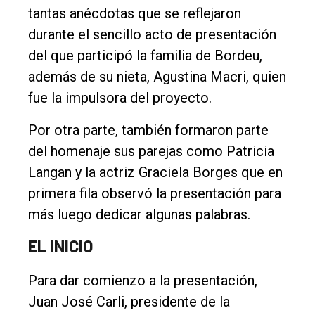
tantas anécdotas que se reflejaron
durante el sencillo acto de presentación
del que participó la familia de Bordeu,
además de su nieta, Agustina Macri, quien
fue la impulsora del proyecto.
El
único
Por otra parte, también formaron parte
DIARIO
del homenaje sus parejas como Patricia
de
Langan y la actriz Graciela Borges que en
Balcarce
primera fila observó la presentación para
más luego dedicar algunas palabras.
Inicio
EL INICIO
Tendencia
Para dar comienzo a la presentación,
Int.
Juan José Carli, presidente de la
General