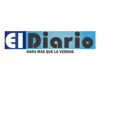
Fúnebres
Nacionales
Propietario:
Imagen Balcarce SRL
Director:
José Roberto Simonetta