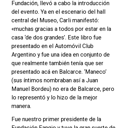
Fundación, llevó a cabo la introducción
Política
del evento. Ya en el escenario del hall
Cultura
central del Museo, Carli manifestó:
Entrevistas
«muchas gracias a todos por estar en la
casa ‘de dos grandes’. Este libro fue
Rural
presentado en el Automóvil Club
Deportes
Argentino y fue una idea en conjunto de
Fúnebres
que realmente también tenía que ser
Edición
presentado acá en Balcarce. ‘Maneco’
Empresa
(sus íntimos nombraban así a Juan
Manuel Bordeu) no era de Balcarce, pero
Nosotros
lo representó y lo hizo de la mejor
Contacto
manera.
Fue nuestro primer presidente de la
Fundación Fangio y tuve la gran suerte de