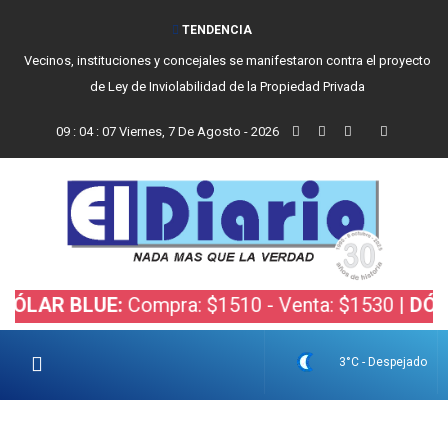
TENDENCIA
Vecinos, instituciones y concejales se manifestaron contra el proyecto
de Ley de Inviolabilidad de la Propiedad Privada
09
:
04
:
08
Viernes, 7 De Agosto - 2026
BLUE:
Compra: $1510 - Venta: $1530 |
DÓLAR BOL
3°C - Despejado