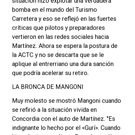
situación hizo explotar una verdadera
General
bomba en el mundo del Turismo
Carretera y eso se reflejó en las fuertes
Política
críticas que pilotos y preparadores
Cultura
vertieron en las redes sociales hacia
Entrevistas
Martínez. Ahora se espera la postura de
Rural
la ACTC y no se descarta que se le
aplique al entrerriano una dura sanción
Deportes
que podría acelerar su retiro.
Fúnebres
LA BRONCA DE MANGONI
Edición
Empresa
Muy molesto se mostró Mangoni cuando
Nosotros
se refirió a la situación vivida en
Concordia con el auto de Martínez. "Es
Contacto
indignante lo hecho por el «Gurí». Cuando