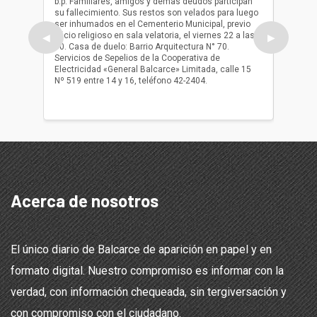
b.p. Familiares, amigos y demas deudos participan
Falleció
su fallecimiento. Sus restos son velados para luego
b.p. Fa
ser inhumados en el Cementerio Municipal, previo
su fall
oficio religioso en sala velatoria, el viernes 22 a las
ser inh
◀
▶
10. Casa de duelo: Barrio Arquitectura N° 70.
oficio r
Servicios de Sepelios de la Cooperativa de
las 17.
Electricidad «General Balcarce» Limitada, calle 15
Sepelios
Nº 519 entre 14 y 16, teléfono 42-2404.
Balcarce
teléfon
Acerca de nosotros
El único diario de Balcarce de aparición en papel y en
formato digital. Nuestro compromiso es informar con la
verdad, con información chequeada, sin tergiversación y
con compromiso con el ciudadano.