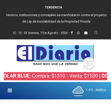
TENDENCIA
Vecinos, instituciones y concejales se manifestaron contra el proyecto
de Ley de Inviolabilidad de la Propiedad Privada
12
:
13
:
35
Viernes, 7 De Agosto - 2026
BLUE:
Compra: $1510 - Venta: $1530 |
DÓLAR BOL
1.9°C - Neblina