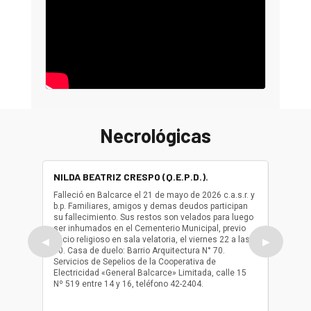
Necrológicas
NILDA BEATRIZ CRESPO (Q.E.P.D.).
ALBER
(Q.E.P.
Falleció en Balcarce el 21 de mayo de 2026 c.a.s.r. y
b.p. Familiares, amigos y demas deudos participan
Falleció
su fallecimiento. Sus restos son velados para luego
b.p. Fa
ser inhumados en el Cementerio Municipal, previo
su fall
oficio religioso en sala velatoria, el viernes 22 a las
ser inh
◀
▶
10. Casa de duelo: Barrio Arquitectura N° 70.
oficio r
Servicios de Sepelios de la Cooperativa de
las 17.
Electricidad «General Balcarce» Limitada, calle 15
Sepelios
Nº 519 entre 14 y 16, teléfono 42-2404.
Balcarce
teléfon