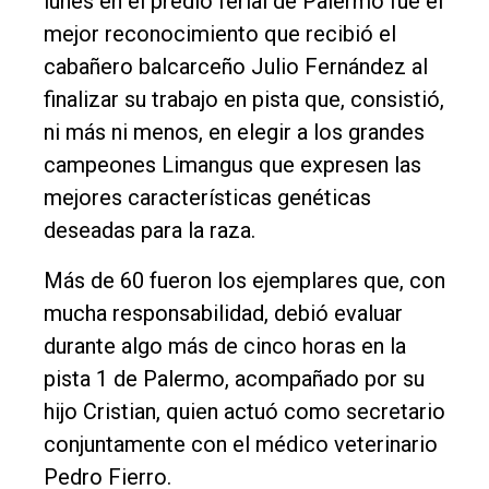
lunes en el predio ferial de Palermo fue el
Inicio
mejor reconocimiento que recibió el
Tendencia
cabañero balcarceño Julio Fernández al
Int.
finalizar su trabajo en pista que, consistió,
General
ni más ni menos, en elegir a los grandes
Política
campeones Limangus que expresen las
mejores características genéticas
Cultura
deseadas para la raza.
Entrevistas
Más de 60 fueron los ejemplares que, con
Rural
mucha responsabilidad, debió evaluar
Deportes
durante algo más de cinco horas en la
Fúnebres
pista 1 de Palermo, acompañado por su
Edición
hijo Cristian, quien actuó como secretario
Empresa
conjuntamente con el médico veterinario
Pedro Fierro.
Nosotros