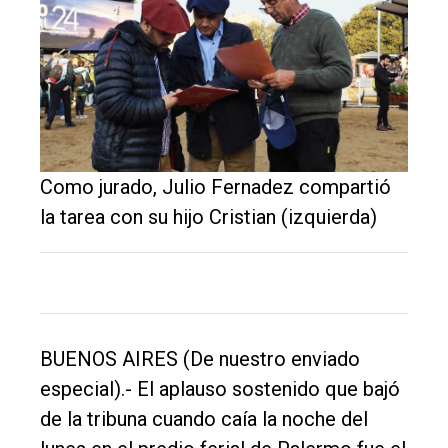
Como jurado, Julio Fernadez compartió
la tarea con su hijo Cristian (izquierda)
El
único
DIARIO
BUENOS AIRES (De nuestro enviado
de
especial).- El aplauso sostenido que bajó
Balcarce
de la tribuna cuando caía la noche del