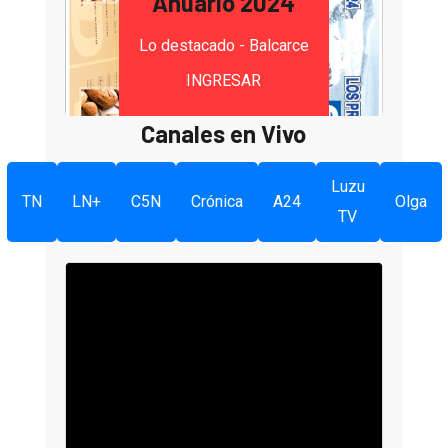
Anuario 2024
Lo destacado - Balcarce
INGRESAR
Canales en Vivo
Luzu
TN
LN+
C5N
Crónica
A24
Olga
TV