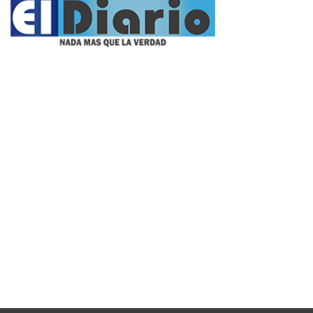
Propietario:
Imagen Balcarce SRL
Director:
José Roberto Simonetta
Número:
5624 - sábado, 8 de agosto de 2026