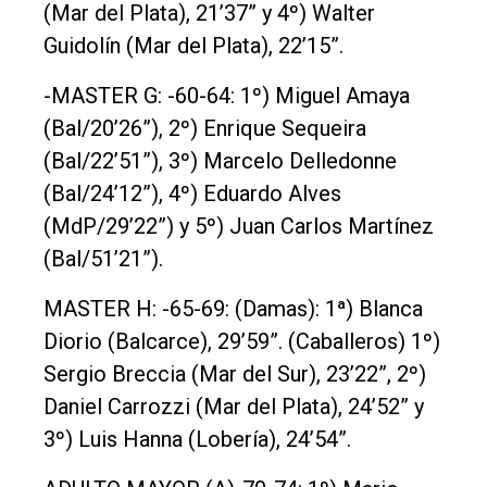
(Mar del Plata), 21’37” y 4º) Walter
Guidolín (Mar del Plata), 22’15”.
-MASTER G: -60-64: 1º) Miguel Amaya
(Bal/20’26”), 2º) Enrique Sequeira
(Bal/22’51”), 3º) Marcelo Delledonne
(Bal/24’12”), 4º) Eduardo Alves
(MdP/29’22”) y 5º) Juan Carlos Martínez
(Bal/51’21”).
MASTER H: -65-69: (Damas): 1ª) Blanca
Diorio (Balcarce), 29’59”. (Caballeros) 1º)
Sergio Breccia (Mar del Sur), 23’22”, 2º)
Daniel Carrozzi (Mar del Plata), 24’52” y
3º) Luis Hanna (Lobería), 24’54”.