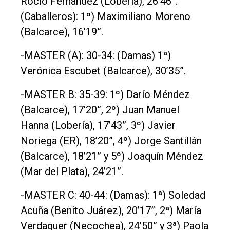
Rocío Fernández (Lobería), 26’46”.
(Caballeros): 1º) Maximiliano Moreno
(Balcarce), 16’19”.
-MASTER (A): 30-34: (Damas) 1ª)
Verónica Escubet (Balcarce), 30’35”.
-MASTER B: 35-39: 1º) Darío Méndez
(Balcarce), 17’20”, 2º) Juan Manuel
Hanna (Lobería), 17’43”, 3º) Javier
Noriega (ER), 18’20”, 4º) Jorge Santillán
(Balcarce), 18’21” y 5º) Joaquín Méndez
(Mar del Plata), 24’21”.
-MASTER C: 40-44: (Damas): 1ª) Soledad
Acuña (Benito Juárez), 20’17”, 2ª) María
Verdaguer (Necochea), 24’50” y 3ª) Paola