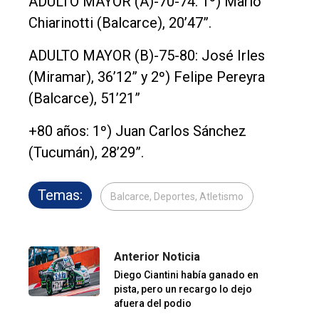
ADULTO MAYOR (A)-70-74: 1º) Mario
Chiarinotti (Balcarce), 20’47”.
ADULTO MAYOR (B)-75-80: José Irles
(Miramar), 36’12” y 2º) Felipe Pereyra
(Balcarce), 51’21”
+80 años: 1º) Juan Carlos Sánchez
(Tucumán), 28’29”.
Temas:
Balcarce, Deportes, Atletismo
Anterior Noticia
Diego Ciantini había ganado en
pista, pero un recargo lo dejo
afuera del podio