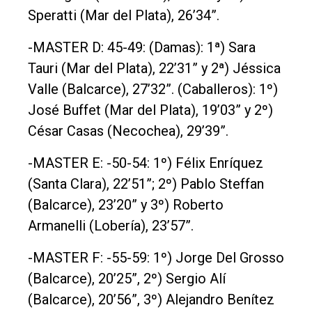
Speratti (Mar del Plata), 26’34”.
-MASTER D: 45-49: (Damas): 1ª) Sara
Tauri (Mar del Plata), 22’31” y 2ª) Jéssica
Valle (Balcarce), 27’32”. (Caballeros): 1º)
José Buffet (Mar del Plata), 19’03” y 2º)
César Casas (Necochea), 29’39”.
-MASTER E: -50-54: 1º) Félix Enríquez
(Santa Clara), 22’51”; 2º) Pablo Steffan
(Balcarce), 23’20” y 3º) Roberto
Armanelli (Lobería), 23’57”.
-MASTER F: -55-59: 1º) Jorge Del Grosso
(Balcarce), 20’25”, 2º) Sergio Alí
(Balcarce), 20’56”, 3º) Alejandro Benítez