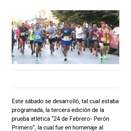
El
único
DIARIO
de
Balcarce
Este sábado se desarrolló, tal cual estaba
Inicio
programada, la tercera edición de la
Tendencia
prueba atlética “24 de Febrero- Perón
Int.
Primero”, la cual fue en homenaje al