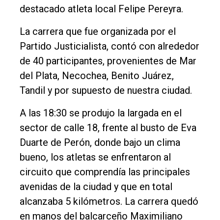
General
destacado atleta local Felipe Pereyra.
Política
La carrera que fue organizada por el
Cultura
Partido Justicialista, contó con alrededor
de 40 participantes, provenientes de Mar
Entrevistas
del Plata, Necochea, Benito Juárez,
Rural
Tandil y por supuesto de nuestra ciudad.
Deportes
A las 18:30 se produjo la largada en el
Fúnebres
sector de calle 18, frente al busto de Eva
Edición
Duarte de Perón, donde bajo un clima
Empresa
bueno, los atletas se enfrentaron al
Nosotros
circuito que comprendía las principales
avenidas de la ciudad y que en total
Contacto
alcanzaba 5 kilómetros. La carrera quedó
en manos del balcarceño Maximiliano