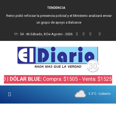
TENDENCIA
Reino pidió reforzar la presencia policial y el Ministerio analizará enviar
un grupo de apoyo a Balcarce
11
:
54
:
47
Sábado, 8 De Agosto - 2026
ÓLAR BLUE:
Compra: $1505 - Venta: $1525 |
DÓLAR
5.3°C - Cubierto