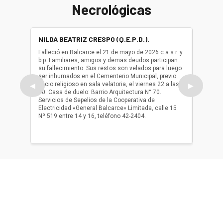
Necrológicas
NILDA BEATRIZ CRESPO (Q.E.P.D.).
ALBER
(Q.E.P.
Falleció en Balcarce el 21 de mayo de 2026 c.a.s.r. y
b.p. Familiares, amigos y demas deudos participan
Falleció
su fallecimiento. Sus restos son velados para luego
b.p. Fa
ser inhumados en el Cementerio Municipal, previo
su fall
oficio religioso en sala velatoria, el viernes 22 a las
ser inh
◀
▶
10. Casa de duelo: Barrio Arquitectura N° 70.
oficio r
Servicios de Sepelios de la Cooperativa de
las 17.
Electricidad «General Balcarce» Limitada, calle 15
Sepelios
Nº 519 entre 14 y 16, teléfono 42-2404.
Balcarce
teléfon
Acerca de nosotros