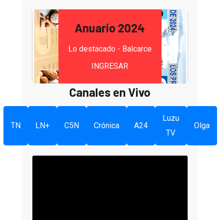
Anuario 2024
Lo destacado - Balcarce
INGRESAR
Canales en Vivo
Luzu
TN
LN+
C5N
Crónica
A24
Olga
TV