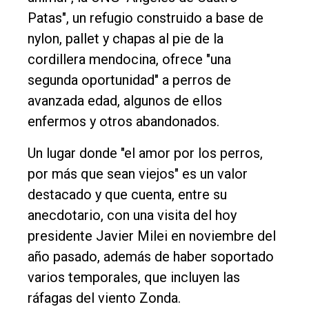
Int.
Patas", un refugio construido a base de
General
nylon, pallet y chapas al pie de la
cordillera mendocina, ofrece "una
Política
segunda oportunidad" a perros de
Cultura
avanzada edad, algunos de ellos
Entrevistas
enfermos y otros abandonados.
Rural
Un lugar donde "el amor por los perros,
Deportes
por más que sean viejos" es un valor
Fúnebres
destacado y que cuenta, entre su
anecdotario, con una visita del hoy
Edición
presidente Javier Milei en noviembre del
Empresa
año pasado, además de haber soportado
Nosotros
varios temporales, que incluyen las
Contacto
ráfagas del viento Zonda.