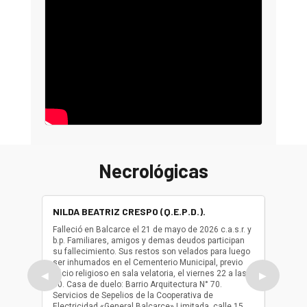
Necrológicas
NILDA BEATRIZ CRESPO (Q.E.P.D.).
ALBER
(Q.E.P.
Falleció en Balcarce el 21 de mayo de 2026 c.a.s.r. y
b.p. Familiares, amigos y demas deudos participan
Falleció
su fallecimiento. Sus restos son velados para luego
b.p. Fa
ser inhumados en el Cementerio Municipal, previo
su fall
oficio religioso en sala velatoria, el viernes 22 a las
ser inh
◀
▶
10. Casa de duelo: Barrio Arquitectura N° 70.
oficio r
Servicios de Sepelios de la Cooperativa de
las 17.
Electricidad «General Balcarce» Limitada, calle 15
Sepelios