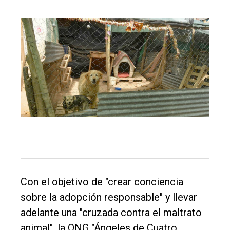
El
único
DIARIO
de
Balcarce
Con el objetivo de "crear conciencia
sobre la adopción responsable" y llevar
Inicio
adelante una "cruzada contra el maltrato
Tendencia
animal", la ONG "Ángeles de Cuatro