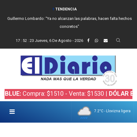
TENDENCIA
Guillermo Lombardo: "Ya no alcanzan las palabras, hacen falta hechos
concretos"
17
:
52
:
25
Jueves, 6 De Agosto - 2026
Compra: $1510 - Venta: $1530 |
DÓLAR BOLSA:
Co
7.2°C - Llovizna ligera