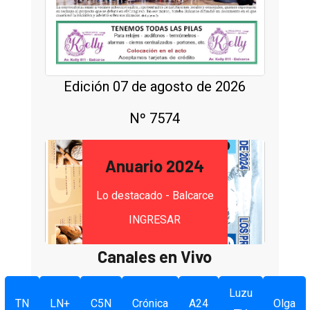
Edición 07 de agosto de 2026
Nº 7574
Anuario 2024
Lo destacado - Balcarce
INGRESAR
Canales en Vivo
Luzu
TN
LN+
C5N
Crónica
A24
Olga