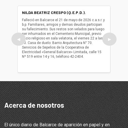
NILDA BEATRIZ CRESPO (Q.E.P.D.).
ALBER
(Q.E.P.
Falleció en Balcarce el 21 de mayo de 2026 c.a.s.r. y
b.p. Familiares, amigos y demas deudos participan
Falleció
su fallecimiento. Sus restos son velados para luego
b.p. Fa
ser inhumados en el Cementerio Municipal, previo
su fall
oficio religioso en sala velatoria, el viernes 22 a las
ser inh
◀
▶
10. Casa de duelo: Barrio Arquitectura N° 70.
oficio r
Servicios de Sepelios de la Cooperativa de
las 17.
Electricidad «General Balcarce» Limitada, calle 15
Sepelios
Nº 519 entre 14 y 16, teléfono 42-2404.
Balcarce
teléfon
Acerca de nosotros
El único diario de Balcarce de aparición en papel y en