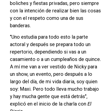
DIARIO
boliches y fiestas privadas, pero siempre
de
con la intención de realizar bien las cosas
Balcarce
y con el respeto como una de sus
banderas.
Inicio
"Uno estudia para todo esto la parte
Tendencia
actoral y después se prepara todo un
Int.
repertorio, dependiendo si vas a un
General
casamiento o a un cumpleaños de quince.
A mí me van a ver vestido de Nicky para
Política
un show, un evento, pero después a lo
Cultura
largo del día, de mi vida diaria, soy quien
Entrevistas
soy: Maxi. Pero todo lleva mucho trabajo
Rural
y hay mucha gente que está detrás",
explicó en el inicio de la charla con
El
Deportes