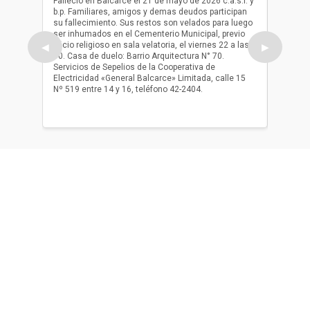
Falleció en Balcarce el 21 de mayo de 2026 c.a.s.r. y
b.p. Familiares, amigos y demas deudos participan
Falleció
su fallecimiento. Sus restos son velados para luego
b.p. Fa
ser inhumados en el Cementerio Municipal, previo
su fall
oficio religioso en sala velatoria, el viernes 22 a las
ser inh
◀
▶
10. Casa de duelo: Barrio Arquitectura N° 70.
oficio r
Servicios de Sepelios de la Cooperativa de
las 17.
Electricidad «General Balcarce» Limitada, calle 15
Sepelios
Nº 519 entre 14 y 16, teléfono 42-2404.
Balcarce
teléfon
Acerca de nosotros
El único diario de Balcarce de aparición en papel y en
formato digital. Nuestro compromiso es informar con la
verdad, con información chequeada, sin tergiversación y