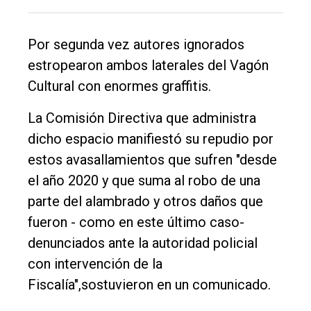
Balcarce
Por segunda vez autores ignorados
Inicio
estropearon ambos laterales del Vagón
Tendencia
Cultural con enormes graffitis.
Int.
La Comisión Directiva que administra
General
dicho espacio manifiestó su repudio por
Política
estos avasallamientos que sufren "desde
Cultura
el año 2020 y que suma al robo de una
parte del alambrado y otros daños que
Entrevistas
fueron - como en este último caso-
Rural
denunciados ante la autoridad policial
Deportes
con intervención de la
Fúnebres
Fiscalía",sostuvieron en un comunicado.
Edición