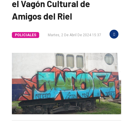
el Vagón Cultural de
Amigos del Riel
POLICIALES
Martes, 2 De Abril De 2024 15:37
El
único
DIARIO
de