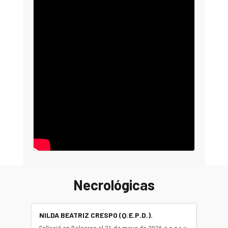
Necrológicas
NILDA BEATRIZ CRESPO (Q.E.P.D.).
ALBER
(Q.E.P.