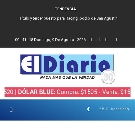
TENDENCIA
Título y tercer puesto para Racing, podio de San Agustín
00
:
41
:
18
Domingo, 9 De Agosto - 2026
 |
DÓLAR BLUE:
Compra: $1505 - Venta: $1525 |
DÓ
2.5°C - Despejado