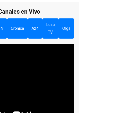
Canales en Vivo
Luzu
5N
Crónica
A24
Olga
TV