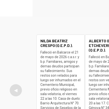
NILDA BEATRIZ
ALBERTO 
CRESPO (Q.E.P.D.).
ETCHEVERR
(Q.E.P.D.).
Falleció en Balcarce el 21
de mayo de 2026 c.a.s.r. y
Falleció en B
b.p. Familiares, amigos y
de mayo de 20
demas deudos participan
b.p. Familiar
su fallecimiento. Sus
demas deudo
restos son velados para
su fallecimie
luego ser inhumados en el
restos son v
Cementerio Municipal,
luego ser in
previo oficio religioso en
Cementerio M
◀
sala velatoria, el viernes
previo oficio 
22 a las 10. Casa de duelo:
sala velatoria
Barrio Arquitectura N° 70.
20 a las 17. 
Servicios de Sepelios de la
Génova N° 34