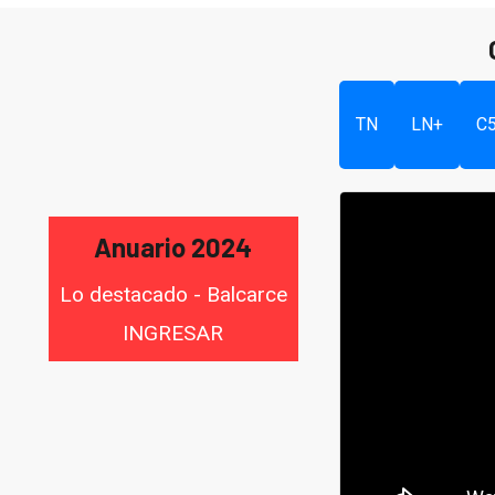
TN
LN+
C
Anuario 2024
Lo destacado - Balcarce
INGRESAR