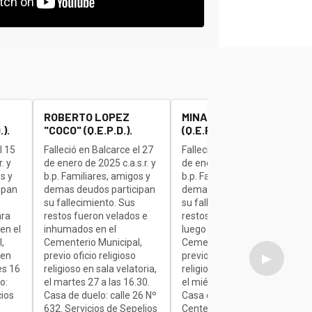
ROBERTO LOPEZ
MINAUDO JOSE "BETA"
).
"COCO" (Q.E.P.D.).
(Q.E.P.D.).
l 15
Falleció en Balcarce el 27
Falleció en Balcarce el 27
. y
de enero de 2025 c.a.s.r. y
de enero de 2025 c.a.s.r. y
s y
b.p. Familiares, amigos y
b.p. Familiares, amigos y
ipan
demas deudos participan
demas deudos participan
su fallecimiento. Sus
su fallecimiento. Sus
ara
restos fueron velados e
restos son velados para
en el
inhumados en el
luego ser inhumados en el
,
Cementerio Municipal,
Cementerio Municipal,
 en
previo oficio religioso
previo oficio religioso
▶
es 16
religioso en sala velatoria,
religioso en sala velatoria,
o:
el martes 27 a las 16.30.
el miércoles de 7 a 9.30.
cios
Casa de duelo: calle 26 Nº
Casa de duelo: Av.
632. Servicios de Sepelios
Centenario Nº 1840.