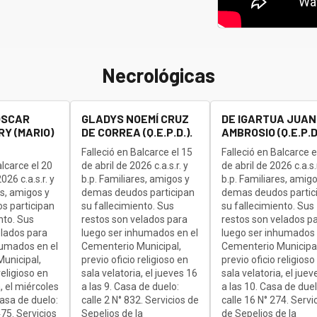
Necrológicas
OSCAR
GLADYS NOEMÍ CRUZ
DE IGARTUA JUAN
Y (MARIO)
DE CORREA (Q.E.P.D.).
AMBROSIO (Q.E.P.D.
Falleció en Balcarce el 15
Falleció en Balcarce e
alcarce el 20
de abril de 2026 c.a.s.r. y
de abril de 2026 c.a.s.r
26 c.a.s.r. y
b.p. Familiares, amigos y
b.p. Familiares, amigo
es, amigos y
demas deudos participan
demas deudos partic
s participan
su fallecimiento. Sus
su fallecimiento. Sus
nto. Sus
restos son velados para
restos son velados p
elados para
luego ser inhumados en el
luego ser inhumados 
humados en el
Cementerio Municipal,
Cementerio Municipal
unicipal,
previo oficio religioso en
previo oficio religioso
religioso en
sala velatoria, el jueves 16
sala velatoria, el juev
, el miércoles
a las 9. Casa de duelo:
a las 10. Casa de duel
Casa de duelo:
calle 2 N° 832. Servicios de
calle 16 N° 274. Servi
75. Servicios
Sepelios de la
de Sepelios de la