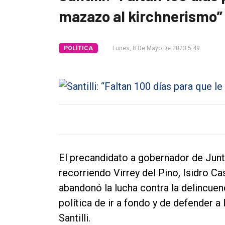
mazazo al kirchnerismo”
Tendencia
Int.
POLÍTICA
Lunes, 8 De Mayo De 2023 5:49
General
Política
Cultura
Entrevistas
Rural
Deportes
El precandidato a gobernador de Junto
Fúnebres
recorriendo Virrey del Pino, Isidro C
Edición
abandonó la lucha contra la delincuenc
Empresa
política de ir a fondo y de defender a
Santilli.
Nosotros